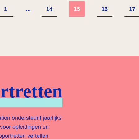
…
1
14
15
16
17
rtretten
on ondersteunt jaarlijks
 voor opleidingen en
portretten vertellen