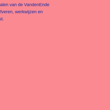
rsalen van de VandenEnde
jfveren, werkwijzen en
t.