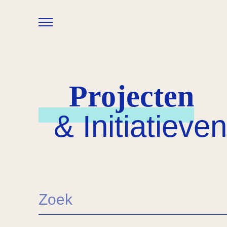
Overslaan en naar de inhoud gaan
Projecten
& Initiatieven