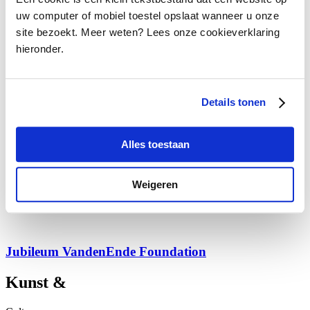
uw computer of mobiel toestel opslaat wanneer u onze
site bezoekt. Meer weten? Lees onze cookieverklaring
Sina Nazari
hieronder.
Commissie­leden studiebeurzen aan het woord
Details tonen
Sedrig Verwoert
Alles toestaan
Weigeren
Next Step Award 2025 | Aftermovie
Jubileum VandenEnde Foundation
Kunst &