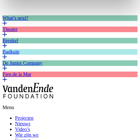
What’s next?
Theater
Breukel
Badkuip
De Junior Company
Fien de la Mar
Menu
Projecten
Nieuws
Video’s
Wie zijn we