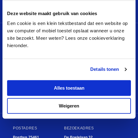
Deze website maakt gebruik van cookies
Een cookie is een klein tekstbestand dat een website op
uw computer of mobiel toestel opslaat wanneer u onze
site bezoekt. Meer weten? Lees onze cookieverklaring
MENU
QUICK LINKS
hieronder.
Projecten
Klachtenreglement
Nieuws
Privacyverklaring
Video’s
Cookieverklaring
Details tonen
Wie zijn we
Logo VDEF
Alles toestaan
Contact
Colofon
Ik wil aanvragen
Weigeren
POSTADRES
BEZOEKADRES
Postbus 75461
De Boelelaan 32