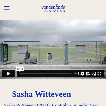
Overslaan en naar de inhoud gaan
Sasha Witteveen
Sasha Witteveen (2003), Contrabas opleiding aan