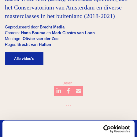
het Conservatorium van Amsterdam en diverse
masterclasses in het buitenland (2018-2021)
Geproduceerd door
Brecht Media
Camera:
Hans Bouma
en
Mark Glastra van Loon
Montage:
Olivier van der Zee
Regie:
Brecht van Hulten
Alle video's
Delen
…
Kwisje
Plein
Breukel
De Junior Company
Mooi
Badkuip