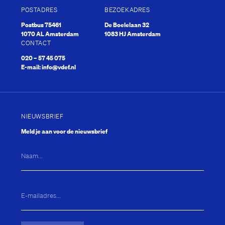
POSTADRES
BEZOEKADRES
Postbus 75461
De Boelelaan 32
1070 AL Amsterdam
1083 HJ Amsterdam
CONTACT
020 – 57 45 075
E-mail:
info@vdef.nl
NIEUWSBRIEF
Meld je aan voor de nieuwsbrief
Naam...
E-
Badkuip
mailadres...
(Vereist)