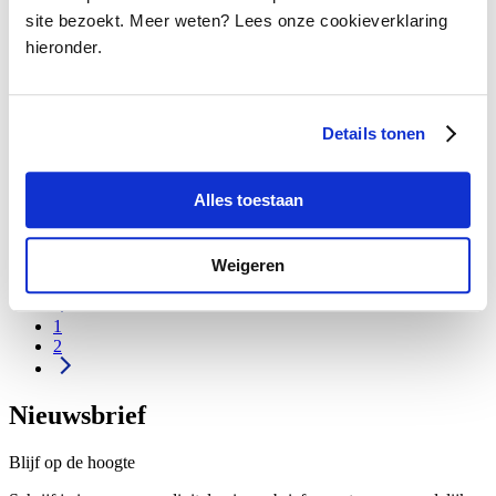
Beurs
site bezoekt. Meer weten? Lees onze cookieverklaring
hieronder.
Thomas Prechal
Details tonen
Beurs
Alles toestaan
Thomas Prechal
Weigeren
1
2
Nieuwsbrief
Blijf op de hoogte