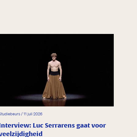
Studiebeurs / 11 juli 2026
Interview: Luc Serrarens gaat voor
veelzijdigheid