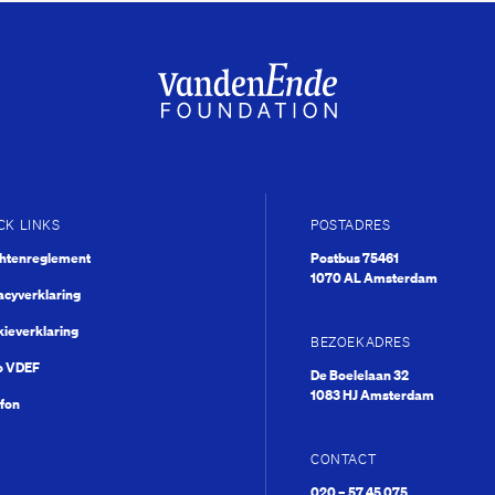
CK LINKS
POSTADRES
chtenreglement
Postbus 75461
1070 AL Amsterdam
acyverklaring
ieverklaring
BEZOEKADRES
o VDEF
De Boelelaan 32
1083 HJ Amsterdam
fon
CONTACT
What’s next?
020 – 57 45 075