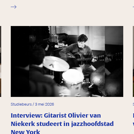
Studiebeurs / 3 mei 2026
Interview: Gitarist Olivier van
Niekerk studeert in jazzhoofdstad
New York