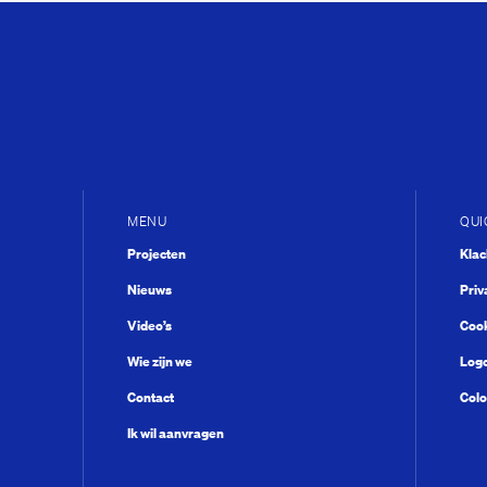
MENU
QUI
Projecten
Kla
Nieuws
Priv
Video’s
Cook
Wie zijn we
Log
Contact
Colo
Ik wil aanvragen