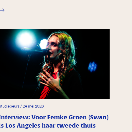
Studiebeurs / 24 mei 2026
Interview: Voor Femke Groen (Swan)
is Los Angeles haar tweede thuis