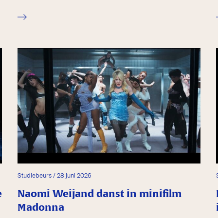
Studiebeurs / 28 juni 2026
e
Naomi Weijand danst in minifilm
Madonna