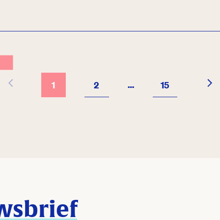
…
1
2
15
wsbrief