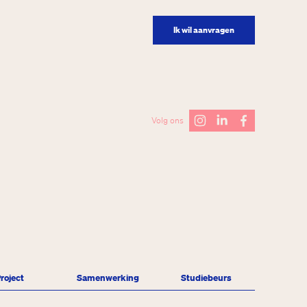
Ik wil aanvragen
Volg ons
roject
Samenwerking
Studiebeurs