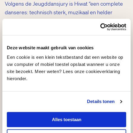
Volgens de Jeugddansjury is Hiwat “een complete
danseres: technisch sterk, muzikaal en helder
aanwezig op het podium. Ze ademt met de muziek,
en dat is in elke beweging zichtbaar. Ze schakelt
moeiteloos van grote, expressieve bewegingen
naar kleine details en blijft daarin steeds
Deze website maakt gebruik van cookies
geloofwaardig. Het publiek volgt haar zonder
Een cookie is een klein tekstbestand dat een website op
moeite.”
uw computer of mobiel toestel opslaat wanneer u onze
site bezoekt. Meer weten? Lees onze cookieverklaring
hieronder.
Ciara Hiwat is een van de drie winnaars van de
Summer Dance Forever X VandenEnde Foundation
studiebeurzen 2025
, bedoeld voor jong
Details tonen
hiphoptalent om zich verder te ontwikkelen.
Lloydscompany ontving voor de totstandkoming
Alles toestaan
van ‘Kabiteni’ ook een bijdrage namens VDEF.