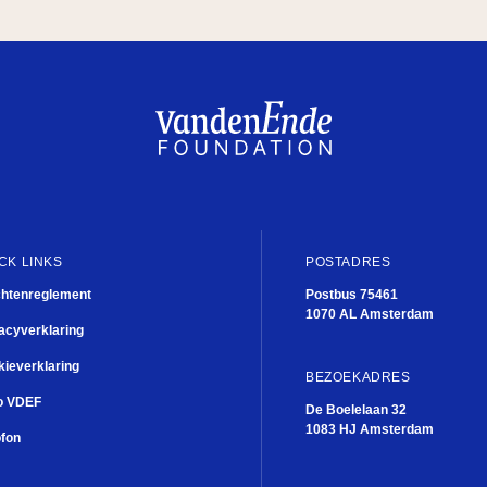
M
CK LINKS
POSTADRES
chtenreglement
Postbus 75461
1070 AL Amsterdam
acyverklaring
ieverklaring
Theate
BEZOEKADRES
o VDEF
De Boelelaan 32
De Junior Company
1083 HJ Amsterdam
What’s next?
ofon