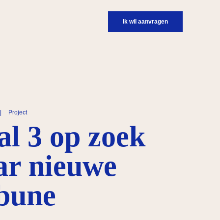
Ik wil aanvragen
|
Project
al 3 op zoek
ar nieuwe
ibune