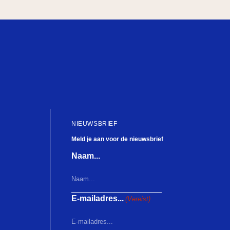
ary Dresselhuys Prijs
NIEUWSBRIEF
Meld je aan voor de nieuwsbrief
Naam...
r
E-mailadres...
(Vereist)