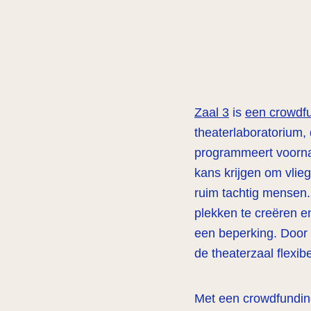
Zaal 3
is
een crowdfu
theaterlaboratorium,
programmeert voornam
kans krijgen om vlie
ruim tachtig mensen
plekken te creëren e
een beperking. Door 
de theaterzaal flexib
Met een crowdfunding