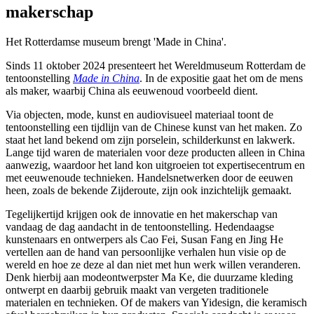
makerschap
Het Rotterdamse museum brengt 'Made in China'.
Sinds 11 oktober 2024 presenteert het Wereldmuseum Rotterdam de
tentoonstelling
Made in China
. In de expositie gaat het om de mens
als maker, waarbij China als eeuwenoud voorbeeld dient.
Via objecten, mode, kunst en audiovisueel materiaal toont de
tentoonstelling een tijdlijn van de Chinese kunst van het maken. Zo
staat het land bekend om zijn porselein, schilderkunst en lakwerk.
Lange tijd waren de materialen voor deze producten alleen in China
aanwezig, waardoor het land kon uitgroeien tot expertisecentrum en
met eeuwenoude technieken. Handelsnetwerken door de eeuwen
heen, zoals de bekende Zijderoute, zijn ook inzichtelijk gemaakt.
Tegelijkertijd krijgen ook de innovatie en het makerschap van
vandaag de dag aandacht in de tentoonstelling. Hedendaagse
kunstenaars en ontwerpers als Cao Fei, Susan Fang en Jing He
vertellen aan de hand van persoonlijke verhalen hun visie op de
wereld en hoe ze deze al dan niet met hun werk willen veranderen.
Denk hierbij aan modeontwerpster Ma Ke, die duurzame kleding
ontwerpt en daarbij gebruik maakt van vergeten traditionele
materialen en technieken. Of de makers van Yidesign, die keramisch