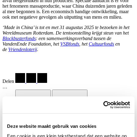
afval hergebruiken in hun producten. Speciale aandacht is er voor
het fenomeen massaproductie, waar China duizenden jaren geleden
al mee begonnen is. Een economisch handige ontwikkeling, maar
ook met negatieve gevolgen als uitputting van mens en milieu.
‘Made in China’ is tot en met 31 augustus 2025 te bezoeken in het
Wereldmuseum Rotterdam. De tentoonstelling krijgt steun van het
Blockbusterfonds
: een samenwerkingsverband tussen de
VandenEnde Foundation, het
VSBfonds
, het
Cultuurfonds
en
de
Vriendenloterij
.
Delen
…
Deze website maakt gebruik van cookies
Een cookie is een klein tekstbestand dat een website op
Li Xiaofeng , Past Presence 1, Beijing, 2016, met dank