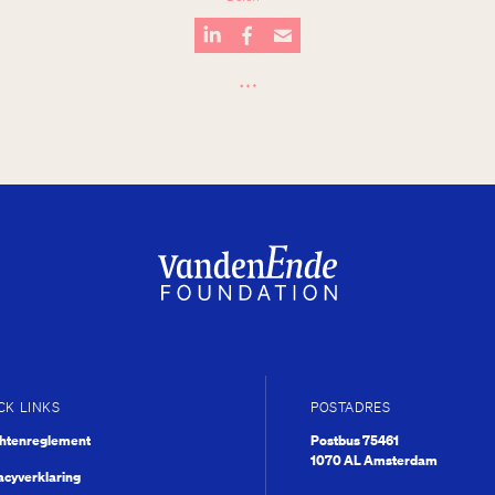
…
CK LINKS
POSTADRES
chtenreglement
Postbus 75461
1070 AL Amsterdam
acyverklaring