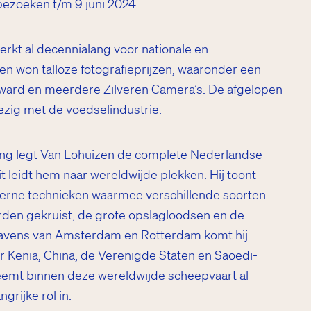
 bezoeken t/m 9 juni 2024.
erkt al decennialang voor nationale en
en won talloze fotografieprijzen, waaronder een
ward en meerdere Zilveren Camera’s. De afgelopen
bezig met de voedselindustrie.
ing legt Van Lohuizen de complete Nederlandse
t leidt hem naar wereldwijde plekken. Hij toont
erne technieken waarmee verschillende soorten
den gekruist, de grote opslagloodsen en de
 havens van Amsterdam en Rotterdam komt hij
r Kenia, China, de Verenigde Staten en Saoedi-
eemt binnen deze wereldwijde scheepvaart al
rijke rol in.