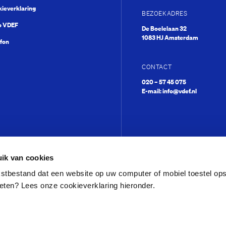
ieverklaring
BEZOEKADRES
o VDEF
De Boelelaan 32
1083 HJ Amsterdam
fon
Mary Dresselhuys Pr
CONTACT
020 – 57 45 075
E-mail:
info@vdef.nl
ik van cookies
ekstbestand dat een website op uw computer of mobiel toestel op
eten? Lees onze cookieverklaring hieronder.