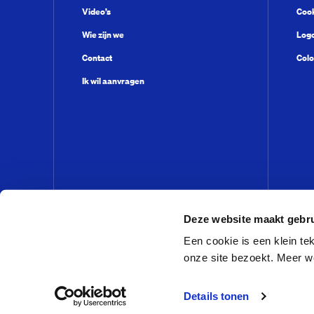
Video’s
Cook
Wie zijn we
Log
Contact
Colo
Ik wil aanvragen
Deze website maakt gebru
Een cookie is een klein t
onze site bezoekt. Meer w
© VandenEnde Foundation 2026
Details tonen