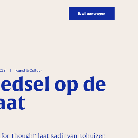
Ik wil aanvragen
2023
|
Kunst & Cultuur
edsel op de
aat
 for Thought' laat Kadir van Lohuizen