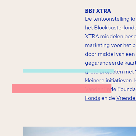
BBF XTRA
De tentoonstelling k
het
Blockbusterfond
XTRA middelen besch
marketing voor het p
door middel van een 
gegarandeerde kaarta
grote projecten met 
Kwisje
kleinere initiatieven
Fien de la Mar
VandenEnde Foundat
Fonds
en de
Vrienden