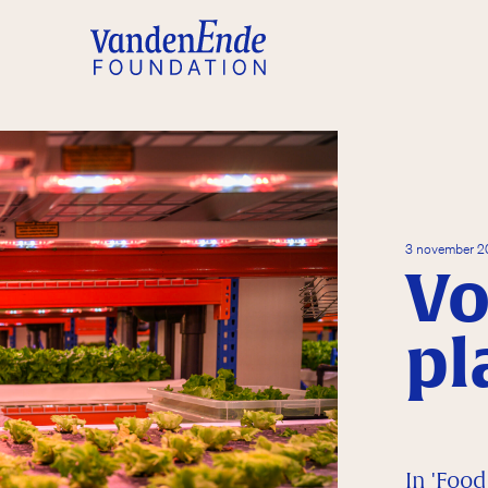
3 november 
Vo
pl
In 'Food