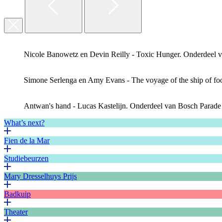
Nicole Banowetz en Devin Reilly - Toxic Hunger. Onderdeel v
Simone Serlenga en Amy Evans - The voyage of the ship of foo
Antwan's hand - Lucas Kastelijn. Onderdeel van Bosch Parade 
What’s next?
Fien de la Mar
Studiebeurzen
Mary Dresselhuys Prijs
Badkuip
Theater