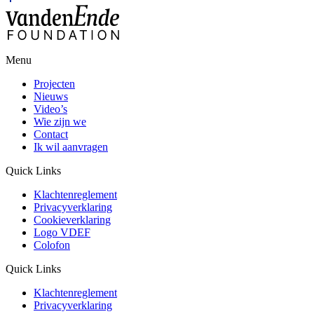
Menu
Projecten
Nieuws
Video’s
Wie zijn we
Contact
Ik wil aanvragen
Quick Links
Klachtenreglement
Privacyverklaring
Cookieverklaring
Logo VDEF
Colofon
Quick Links
Klachtenreglement
Privacyverklaring