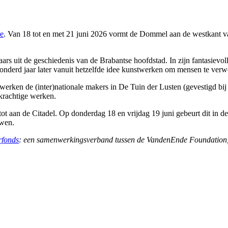
e
. Van 18 tot en met 21 juni 2026 vormt de Dommel aan de westkant van
 uit de geschiedenis van de Brabantse hoofdstad. In zijn fantasievolle 
onderd jaar later vanuit hetzelfde idee kunstwerken om mensen te verwo
werken de (inter)nationale makers in De Tuin der Lusten (gevestigd bi
 krachtige werken.
 tot aan de Citadel. Op donderdag 18 en vrijdag 19 juni gebeurt dit in
uwen.
rfonds
: een samenwerkingsverband tussen de VandenEnde Foundation