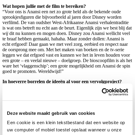
Wat hopen jullie met de film te bereiken?
“Voor ons is Anansi een net zo grote held als de bekende oude
sprookjesfiguren die bijvoorbeeld al jaren door Disney worden
verfilmd. De van oudsher West-Afrikaanse Anansi verhalentraditie
is wat ons betreft nu echt aan de beurt. Eigenlijk zijn we best blij dat
wij
dit nu kunnen en mogen doen. Disney zou Anansi wellicht veel
te braaf hebben gemaakt, hahaha. Maar zonder dollen: Anansi is
echt erfgoed! Daar gaan we met veel zorg, eerbied en respect naar
de oorsprong mee om. Met het maken van boeken en de tv-serie
leggen we dat erfgoed vast en kunnen we het in leven houden voor
een grote – en veelal nieuwe – doelgroep. De bioscoopfilm is als het
ware het ‘vlaggenschip’; een grote mogelijkheid om Anansi de spin
goed te promoten. Wereldwijd!”
In hoeverre borrelen de ideeën al voor een vervolgproject?
“Een animatie bioscoopfilm maken duurt best lang. Dit jaar zullen
we het erg belangrijke storyboard maken en alles technisch
voorbereiden en de financiering op poten zetten. Pas eind 2023
kunnen we echt gaan animeren en dan gaat het supersnel. We
verwachten de film eind 2024 in de bioscoop te brengen. Voor een
Deze website maakt gebruik van cookies
bioscoopfilm is dat eigenlijk supersnel.
Een cookie is een klein tekstbestand dat een website op
Ondertussen schrijven we aan de scenario’s van de tweede tv-serie
en is de theatervoorstelling in voorbereiding! Tevens is er interesse
uw computer of mobiel toestel opslaat wanneer u onze