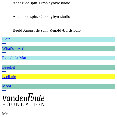
Anansi de spin. ©moldybyrdstudio
Anansi de spin. ©moldybyrdstudio
Beeld Anansi de spin. ©moldybyrdstudio
Plein
What’s next?
Fien de la Mar
Breukel
Badkuip
Mooi
Menu