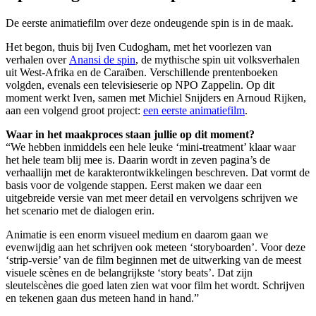
De eerste animatiefilm over deze ondeugende spin is in de maak.
Het begon, thuis bij Iven Cudogham, met het voorlezen van
verhalen over
Anansi de spin
, de mythische spin uit volksverhalen
uit West-Afrika en de Caraïben. Verschillende prentenboeken
volgden, evenals een televisieserie op NPO Zappelin. Op dit
moment werkt Iven, samen met Michiel Snijders en Arnoud Rijken,
aan een volgend groot project:
een eerste animatiefilm
.
Waar in het maakproces staan jullie op dit moment?
“We hebben inmiddels een hele leuke ‘mini-treatment’ klaar waar
het hele team blij mee is. Daarin wordt in zeven pagina’s de
verhaallijn met de karakterontwikkelingen beschreven. Dat vormt de
basis voor de volgende stappen. Eerst maken we daar een
uitgebreide versie van met meer detail en vervolgens schrijven we
het scenario met de dialogen erin.
Animatie is een enorm visueel medium en daarom gaan we
evenwijdig aan het schrijven ook meteen ‘storyboarden’. Voor deze
‘strip-versie’ van de film beginnen met de uitwerking van de meest
visuele scènes en de belangrijkste ‘story beats’. Dat zijn
sleutelscènes die goed laten zien wat voor film het wordt. Schrijven
en tekenen gaan dus meteen hand in hand.”