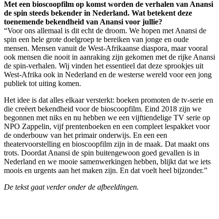
Met een bioscoopfilm op komst worden de verhalen van Anansi
de spin steeds bekender in Nederland. Wat betekent deze
toenemende bekendheid van Anansi voor jullie?
“Voor ons allemaal is dit echt de droom. We hopen met Anansi de
spin een hele grote doelgroep te bereiken van jonge en oude
mensen. Mensen vanuit de West-Afrikaanse diaspora, maar vooral
ook mensen die nooit in aanraking zijn gekomen met de rijke Anansi
de spin-verhalen. Wij vinden het essentieel dat deze sprookjes uit
West-Afrika ook in Nederland en de westerse wereld voor een jong
publiek tot uiting komen.
Het idee is dat alles elkaar versterkt: boeken promoten de tv-serie en
die creëert bekendheid voor de bioscoopfilm. Eind 2018 zijn we
begonnen met niks en nu hebben we een vijftiendelige TV serie op
NPO Zappelin, vijf prentenboeken en een compleet lespakket voor
de onderbouw van het primair onderwijs. En een een
theatervoorstelling en bioscoopfilm zijn in de maak. Dat maakt ons
trots. Doordat Anansi de spin buitengewoon goed gevallen is in
Nederland en we mooie samenwerkingen hebben, blijkt dat we iets
moois en urgents aan het maken zijn. En dat voelt heel bijzonder.”
De tekst gaat verder onder de afbeeldingen.