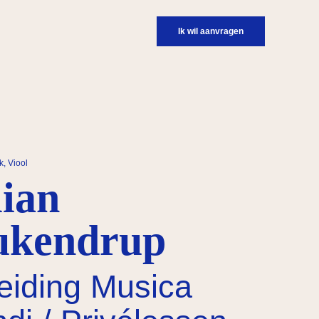
Ik wil aanvragen
k, Viool
lian
ukendrup
eiding Musica