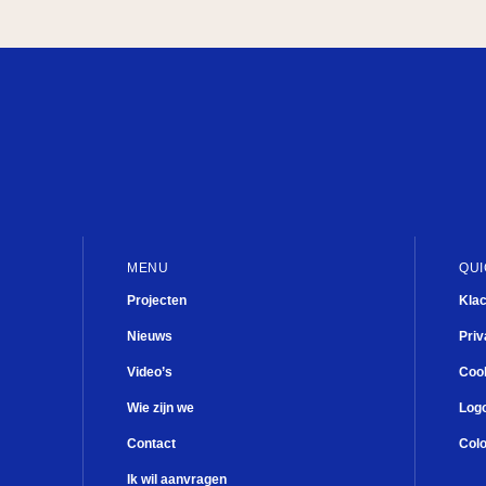
Theater
What’s next?
Breukel
Kwisje
Fien de la Mar
Mary Dresselhuys Prijs
MENU
QUI
Projecten
Kla
Nieuws
Priv
Video’s
Cook
Wie zijn we
Log
Contact
Col
Ik wil aanvragen