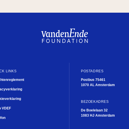
CK LINKS
POSTADRES
chtenreglement
Postbus 75461
1070 AL Amsterdam
acyverklaring
ieverklaring
BEZOEKADRES
o VDEF
De Boelelaan 32
1083 HJ Amsterdam
ofon