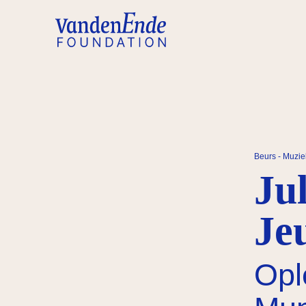
Beurs - Muzie
Ju
Je
Opl