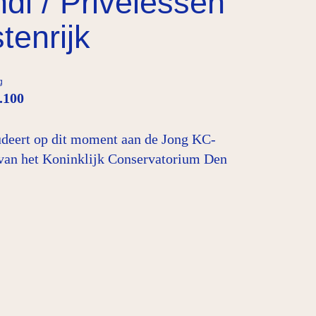
di / Privélessen
tenrijk
g
.100
tudeert op dit moment aan de Jong KC-
 van het Koninklijk Conservatorium Den