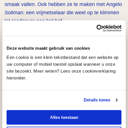
smaak vallen. Ook hebben ze te maken met Angelo
Soliman: een vrijmetselaar die weet op te klimmen
tot raadgever aan het hof.
Belle Van Heerikhuizen regisseert het nieuwe stuk,
dat werd geschreven door Manoushka Zeegelaar
Deze website maakt gebruik van cookies
Breeveld en Jibbe Willems. Yariv Vroom zorgde als
Een cookie is een klein tekstbestand dat een website op
componist voor een muzikale mix van klassieke
uw computer of mobiel toestel opslaat wanneer u onze
site bezoekt. Meer weten? Lees onze cookieverklaring
strijkers, explosieve percussie en elektronische
hieronder.
sounds om het verhaal te versterken. De cast
bestaat uit Manoushka, Selin Akkulak, Shahine El-
Hamus en Michiel Blankwaardt.
Details tonen
De voorstelling ‘Moeder van Europa’ van Orkater
Alles toestaan
krijgt steun van het
Blockbusterfonds
: een