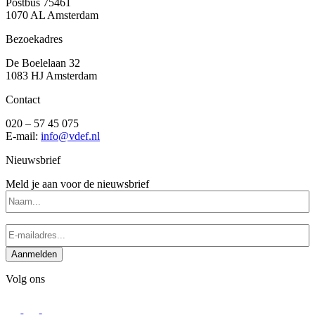
Postbus 75461
1070 AL Amsterdam
Bezoekadres
De Boelelaan 32
1083 HJ Amsterdam
Contact
020 – 57 45 075
E-mail:
info@vdef.nl
Nieuwsbrief
Meld je aan voor de nieuwsbrief
Naam...
E-
mailadres...
(Vereist)
Aanmelden
Volg ons