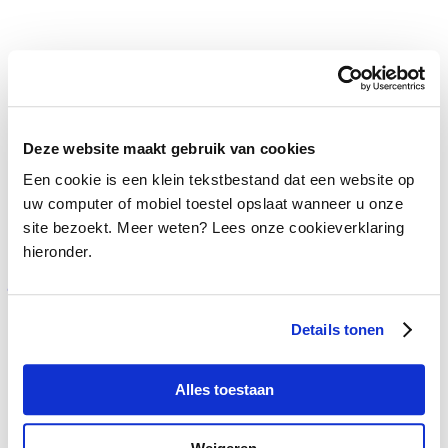
Studiebeurs / 6 mei 2026
Portret: Acteur Sina Nazari
Deze website maakt gebruik van cookies
Een cookie is een klein tekstbestand dat een website op
uw computer of mobiel toestel opslaat wanneer u onze
Studiebeurs / 3 mei 2026
site bezoekt. Meer weten? Lees onze cookieverklaring
hieronder.
Interview: Gitarist Olivier van Niekerk studeert in
jazzhoofdstad New York
Details tonen
Studiebeurs / 19 april 2026
Alles toestaan
Interview: Julian Jeukendrup wil de wereld over