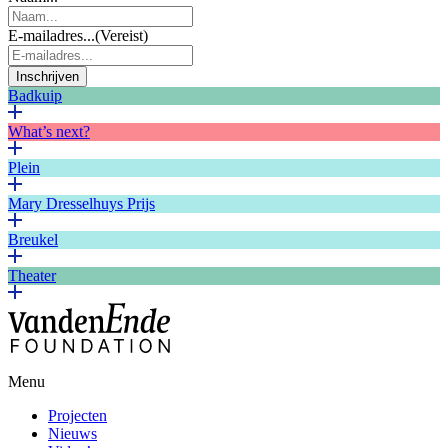
E-mailadres...
(Vereist)
Inschrijven
Badkuip
What’s next?
Plein
Mary Dresselhuys Prijs
Breukel
Theater
Menu
Projecten
Nieuws