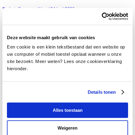
Project, Samenwerking / 24 juni 2026
Nominaties Muziektheater­prijs 2026 bekend
Deze website maakt gebruik van cookies
Een cookie is een klein tekstbestand dat een website op
Project, Samenwerking / 24 juni 2026
uw computer of mobiel toestel opslaat wanneer u onze
site bezoekt. Meer weten? Lees onze cookieverklaring
Schumacher & Schumacher wint Werkplaats
hieronder.
Walhalla Pitch 2026
Details tonen
Kunst & Cultuur / 16 juni 2026
Alles toestaan
Varende kunstwerken in Den Bosch
Weigeren