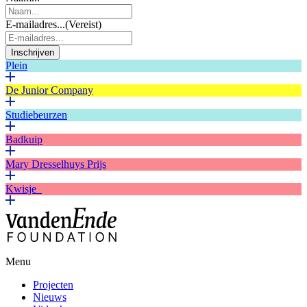
E-mailadres...
(Vereist)
Inschrijven
Plein
De Junior Company
Studiebeurzen
Badkuip
Mary Dresselhuys Prijs
Kwisje
Menu
Projecten
Nieuws