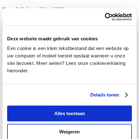
Kunst & Cultuur / 16 juni 2026
Varende kunstwerken in Den Bosch
Deze website maakt gebruik van cookies
Een cookie is een klein tekstbestand dat een website op
Kunst & Cultuur / 13 juni 2026
uw computer of mobiel toestel opslaat wanneer u onze
site bezoekt. Meer weten? Lees onze cookieverklaring
Kermis­perikelen bij Vis à Vis
hieronder.
Details tonen
Kunst & Cultuur / 10 juni 2026
Spinoza in het Amsterdamse Bostheater
Alles toestaan
Weigeren