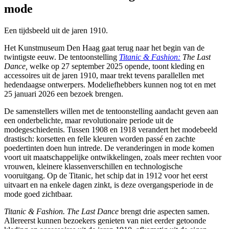
mode
Een tijdsbeeld uit de jaren 1910.
Het Kunstmuseum Den Haag gaat terug naar het begin van de
twintigste eeuw. De tentoonstelling
Titanic & Fashion:
The Last
Dance,
welke op 27 september 2025 opende, toont kleding en
accessoires uit de jaren 1910, maar trekt tevens parallellen met
hedendaagse ontwerpers. Modeliefhebbers kunnen nog tot en met
25 januari 2026 een bezoek brengen.
De samenstellers willen met de tentoonstelling aandacht geven aan
een onderbelichte, maar revolutionaire periode uit de
modegeschiedenis. Tussen 1908 en 1918 verandert het modebeeld
drastisch: korsetten en felle kleuren worden passé en zachte
poedertinten doen hun intrede. De veranderingen in mode komen
voort uit maatschappelijke ontwikkelingen, zoals meer rechten voor
vrouwen, kleinere klassenverschillen en technologische
vooruitgang. Op de Titanic, het schip dat in 1912 voor het eerst
uitvaart en na enkele dagen zinkt, is deze overgangsperiode in de
mode goed zichtbaar.
Titanic & Fashion. The Last Dance
brengt drie aspecten samen.
Allereerst kunnen bezoekers genieten van niet eerder getoonde