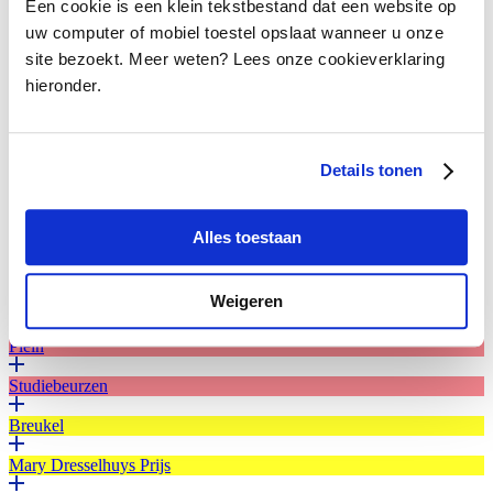
Een cookie is een klein tekstbestand dat een website op
uw computer of mobiel toestel opslaat wanneer u onze
Zaaloverzicht Titanic & Fashion - The Last Dance,
site bezoekt. Meer weten? Lees onze cookieverklaring
Kunstmuseum Den Haag, foto Franck Doho.
hieronder.
Zaaloverzicht Titanic & Fashion - The Last Dance,
Kunstmuseum Den Haag, foto Franck Doho.
Details tonen
Zaaloverzicht Titanic & Fashion - The Last Dance,
Kunstmuseum Den Haag, foto Franck Doho.
Alles toestaan
Fien de la Mar
Weigeren
Theater
Plein
Studiebeurzen
Breukel
Mary Dresselhuys Prijs