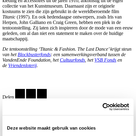
kleding en accessoires uit de jaren 1910, afkomstig uit de eigen
collectie van het Kunstmuseum. Daarnaast zijn er originele
kostuums te zien die zijn gebruikt in de wereldberoemde film
Titanic
(1997). En ook hedendaagse ontwerpers, zoals Iris van
Herpen, John Galliano en Craig Green, hebben een plek in de
tentoonstelling. Zij laten zich inspireren door de mode van een eeuw
geleden, om al dan niet een statement te maken over de huidige
maatschappij.
De tentoonstelling ‘Titanic & Fashion. The Last Dance’ krijgt steun
van het
Blockbusterfonds
: een samenwerkingsverband tussen de
VandenEnde Foundation, het
Cultuurfonds
, het
VSB Fonds
en
de
Vriendenloterij
.
Delen
…
Deze website maakt gebruik van cookies