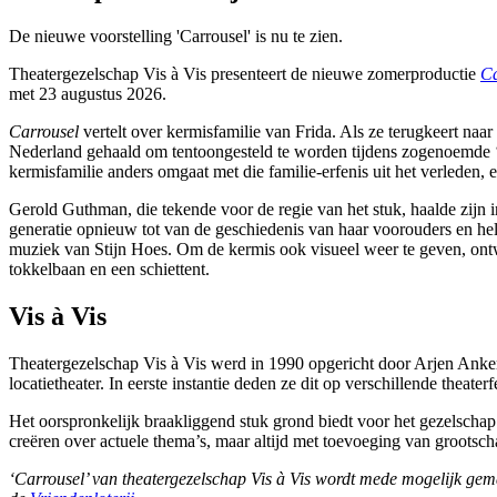
De nieuwe voorstelling 'Carrousel' is nu te zien.
Theatergezelschap Vis à Vis presenteert de nieuwe zomerproductie
Ca
met 23 augustus 2026.
Carrousel
vertelt over kermisfamilie van Frida. Als ze terugkeert naa
Nederland gehaald om tentoongesteld te worden tijdens zogenoemde ‘e
kermisfamilie anders omgaat met die familie-erfenis uit het verleden, en
Gerold Guthman, die tekende voor de regie van het stuk, haalde zijn ins
generatie opnieuw tot van de geschiedenis van haar voorouders en help
muziek van Stijn Hoes. Om de kermis ook visueel weer te geven, ont
tokkelbaan en een schiettent.
Vis à Vis
Theatergezelschap Vis à Vis werd in 1990 opgericht door Arjen Anker
locatietheater. In eerste instantie deden ze dit op verschillende theat
Het oorspronkelijk braakliggend stuk grond biedt voor het gezelschap 
creëren over actuele thema’s, maar altijd met toevoeging van grootsch
‘Carrousel’ van theatergezelschap Vis à Vis wordt mede mogelijk ge