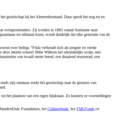
n het gezelschap bij het Almeerderstrand. Daar speelt het nog tot en
haar overgrootouders. Zij werden in 1883 vanuit Suriname naar
aamaan tot stilstand komt, wordt duidelijk dat elke generatie van de
 vooral over heling: “Frida verhoudt zich als jongste en vierde
deze ideeën schreef Jibbe Willems het uiteindelijke script, met
aaimolen van twaalf meter breed, een draaiend reuzenrad, een
inds zijn ontstaan zoekt het gezelschap naar de grenzen van
and.
 tot het plaatsen van een eigen hijskraan. Zo kunnen ze voorstellingen
 VandenEnde Foundation, het
Cultuurfonds
, het
VSB Fonds
en