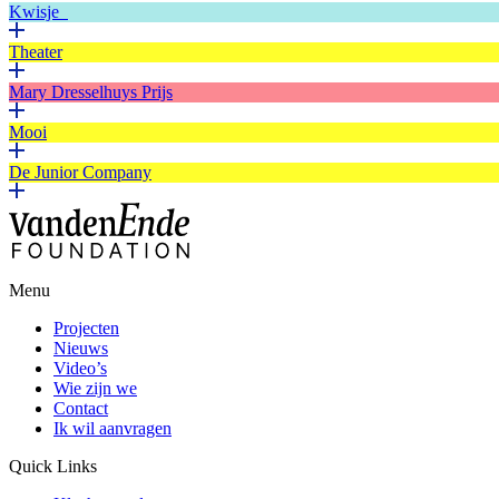
Kwisje
Theater
Mary Dresselhuys Prijs
Mooi
De Junior Company
Menu
Projecten
Nieuws
Video’s
Wie zijn we
Contact
Ik wil aanvragen
Quick Links