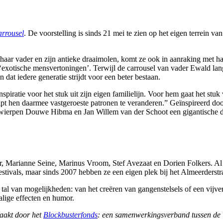
rrousel
. De voorstelling is sinds 21 mei te zien op het eigen terrein va
r haar vader en zijn antieke draaimolen, komt ze ook in aanraking met 
xotische mensvertoningen’. Terwijl de carrousel van vader Ewald langz
 dat iedere generatie strijdt voor een beter bestaan.
piratie voor het stuk uit zijn eigen familielijn. Voor hem gaat het stuk
t hen daarmee vastgeroeste patronen te veranderen.” Geïnspireerd door 
wierpen Douwe Hibma en Jan Willem van der Schoot een gigantische dr
, Marianne Seine, Marinus Vroom, Stef Avezaat en Dorien Folkers. Al s
erfestivals, maar sinds 2007 hebben ze een eigen plek bij het Almeerderstr
tal van mogelijkheden: van het creëren van gangenstelsels of een vijver
alige effecten en humor.
maakt door het
Blockbusterfonds
: een samenwerkingsverband tussen de