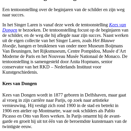
Een tentoonstelling over de beginjaren van de schilder en zijn weg
naar succes.
In het Singer Laren is vanaf deze week de tentoonstelling
Kees van
Dongen
te bezoeken. De tentoonstelling focust op de beginjaren van
de schilder, en de weg die hij aflegde naar zijn succes. Naast werken
uit de eigen collectie van het Singer Laren, zoals
Het Blauwe
Hoedje
, hangen er bruiklenen van onder meer Museum Boijmans
Van Beuningen, het Rijksmuseum, Centre Pompidou, Musée d’Art
Moderne de Paris en het Nouveau Musée Nationaal de Monaco. De
tentoonstelling is samengesteld door Anita Hopmans, senior
conservator van het RKD – Nederlands Instituut voor
Kunstgeschiedenis.
Kees van Dongen
Kees van Dongen wordt in 1877 geboren in Delfshaven, maar gaat
al vroeg in zijn carrière naar Parijs, op zoek naar artistieke
vernieuwing. Hij vestigt zich rond 1900 in de stad en betrekt in
1906 een atelier op Montmartre, waar ook schilders als Pablo
Picasso en Otto van Rees werken. In Parijs omarmt hij de avant-
garde en groeit hij uit tot één van de beroemdste kunstenaars van de
twintigste eeuw.