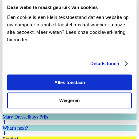
Deze website maakt gebruik van cookies
Een cookie is een klein tekstbestand dat een website op
uw computer of mobiel toestel opslaat wanneer u onze
Kees van Dongen, Deux yeux | Twee ogen, 1911
site bezoekt. Meer weten? Lees onze cookieverklaring
olieverf op doek, 65 x 54 cm, JK Art Foundation c/o
hieronder.
Pictoright Amsterdam 2022
Kees van Dongen, La Tour Eiffel |De Eiffeltoren, 1904
Olieverf op doek, 44 x 54 cm, particuliere collectie c/o
Details tonen
Pictoright Amsterdam 2022
Alles toestaan
Kees van Dongen, Liverpool Light House, 1907
Olieverf op doek, 100 x 81 cm, particuliere collectie,
Geneve c/o Pictoright Amsterdam 2022
Weigeren
Fien de la Mar
Mary Dresselhuys Prijs
What’s next?