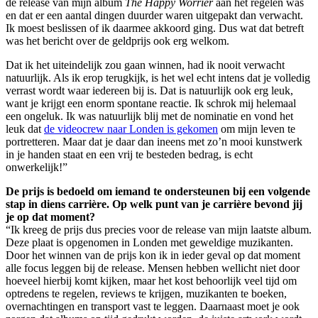
de release van mijn album
The Happy Worrier
aan het regelen was
en dat er een aantal dingen duurder waren uitgepakt dan verwacht.
Ik moest beslissen of ik daarmee akkoord ging. Dus wat dat betreft
was het bericht over de geldprijs ook erg welkom.
Dat ik het uiteindelijk zou gaan winnen, had ik nooit verwacht
natuurlijk. Als ik erop terugkijk, is het wel echt intens dat je volledig
verrast wordt waar iedereen bij is. Dat is natuurlijk ook erg leuk,
want je krijgt een enorm spontane reactie. Ik schrok mij helemaal
een ongeluk. Ik was natuurlijk blij met de nominatie en vond het
leuk dat
de videocrew naar Londen is gekomen
om mijn leven te
portretteren. Maar dat je daar dan ineens met zo’n mooi kunstwerk
in je handen staat en een vrij te besteden bedrag, is echt
onwerkelijk!”
De prijs is bedoeld om iemand te ondersteunen bij een volgende
stap in diens carrière. Op welk punt van je carrière bevond jij
je op dat moment?
“Ik kreeg de prijs dus precies voor de release van mijn laatste album.
Deze plaat is opgenomen in Londen met geweldige muzikanten.
Door het winnen van de prijs kon ik in ieder geval op dat moment
alle focus leggen bij de release. Mensen hebben wellicht niet door
hoeveel hierbij komt kijken, maar het kost behoorlijk veel tijd om
optredens te regelen, reviews te krijgen, muzikanten te boeken,
overnachtingen en transport vast te leggen. Daarnaast moet je ook