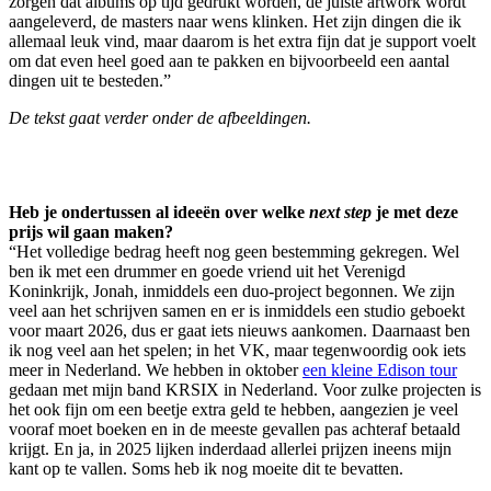
zorgen dat albums op tijd gedrukt worden, de juiste artwork wordt
aangeleverd, de masters naar wens klinken. Het zijn dingen die ik
allemaal leuk vind, maar daarom is het extra fijn dat je support voelt
om dat even heel goed aan te pakken en bijvoorbeeld een aantal
dingen uit te besteden.”
De tekst gaat verder onder de afbeeldingen.
Heb je ondertussen al ideeën over welke
next step
je met deze
prijs wil gaan maken?
“Het volledige bedrag heeft nog geen bestemming gekregen. Wel
ben ik met een drummer en goede vriend uit het Verenigd
Koninkrijk, Jonah, inmiddels een duo-project begonnen. We zijn
veel aan het schrijven samen en er is inmiddels een studio geboekt
voor maart 2026, dus er gaat iets nieuws aankomen. Daarnaast ben
ik nog veel aan het spelen; in het VK, maar tegenwoordig ook iets
meer in Nederland. We hebben in oktober
een kleine Edison tour
gedaan met mijn band KRSIX in Nederland. Voor zulke projecten is
het ook fijn om een beetje extra geld te hebben, aangezien je veel
vooraf moet boeken en in de meeste gevallen pas achteraf betaald
krijgt. En ja, in 2025 lijken inderdaad allerlei prijzen ineens mijn
kant op te vallen. Soms heb ik nog moeite dit te bevatten.