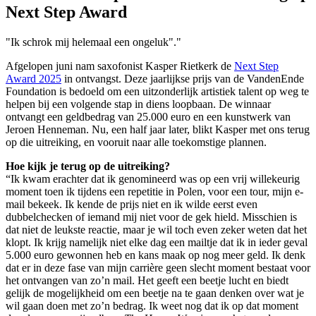
Next Step Award
"Ik schrok mij helemaal een ongeluk"."
Afgelopen juni nam saxofonist Kasper Rietkerk de
Next Step
Award 2025
in ontvangst. Deze jaarlijkse prijs van de VandenEnde
Foundation is bedoeld om een uitzonderlijk artistiek talent op weg te
helpen bij een volgende stap in diens loopbaan. De winnaar
ontvangt een geldbedrag van 25.000 euro en een kunstwerk van
Jeroen Henneman. Nu, een half jaar later, blikt Kasper met ons terug
op die uitreiking, en vooruit naar alle toekomstige plannen.
Hoe kijk je terug op de uitreiking?
“Ik kwam erachter dat ik genomineerd was op een vrij willekeurig
moment toen ik tijdens een repetitie in Polen, voor een tour, mijn e-
mail bekeek. Ik kende de prijs niet en ik wilde eerst even
dubbelchecken of iemand mij niet voor de gek hield. Misschien is
dat niet de leukste reactie, maar je wil toch even zeker weten dat het
klopt. Ik krijg namelijk niet elke dag een mailtje dat ik in ieder geval
5.000 euro gewonnen heb en kans maak op nog meer geld. Ik denk
dat er in deze fase van mijn carrière geen slecht moment bestaat voor
het ontvangen van zo’n mail. Het geeft een beetje lucht en biedt
gelijk de mogelijkheid om een beetje na te gaan denken over wat je
wil gaan doen met zo’n bedrag. Ik weet nog dat ik op dat moment