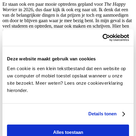
Er staan ook een paar mooie optredens gepland voor
The Happy
Worrier
in 2026, dus daar kijk ik ook erg naar uit. Ik denk dat een
van de belangrijkste dingen is dat prijzen je toch erg aanmoedigen
om door te blijven gaan waar je mee bezig bent. In mijn geval is dat
veel studeren en optreden, maar ook maken en schrijven. Hier ben
ik erg dankbaar voor.”
Zijn er ook nog nieuwe projecten waaraan je op dit moment
werkt?
“Ja, ik werk dus sowieso aan het project met Jonah. Ik zie het soms
bijna als uitdaging om een volgend album te laten contrasteren met
Deze website maakt gebruik van cookies
het voorgaande. Ik heb dit bij
The Island
en
The Happy Worrier
Een cookie is een klein tekstbestand dat een website op
vaak gehoord. Maar ook toen zeiden mensen: ‘je hoort nog steeds
dat jij het bent en dat de liedjes door jou geschreven zijn’. Ik denk
uw computer of mobiel toestel opslaat wanneer u onze
dat ik mijzelf probeer uit te dagen om te kijken hoever ik hierin kan
site bezoekt. Meer weten? Lees onze cookieverklaring
gaan. De komende plaat gaat in ieder geval weer heel anders
hieronder.
worden dan de vorige. Sowieso is het erg leuk om weer een keer
met iemand samen te schrijven en te sparren. We hebben inmiddels
zoveel samengewerkt dat we precies weten wat we aan elkaar
hebben en vertrouwen op elkanders mening.
Details tonen
Daarnaast ga ik in januari weer op een langere tour door alle
verschillende landen van het Verenigd Koninkrijk. Dit keer niet als
leider van de band, maar als sideman. Er staan als sideman nog wel
Alles toestaan
meer studio-opnames en optredens op het programma. Dat is altijd