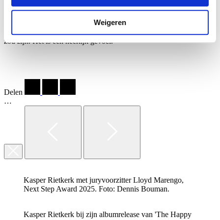
een welkome afwisseling, omdat je dan zelf net iets minder hoeft te
organiseren en gewoon ‘ja’ op dingen kan zeggen. Misschien is dat
Weigeren
ook wel iets wat de Next Step Award mij tot nu toe gebracht heeft:
veel ja zeggen op dingen waar je anders misschien niet zeker van
zou zijn. Het is een heerlijk gevoel.”
Delen
…
Kasper Rietkerk met juryvoorzitter Lloyd Marengo,
Next Step Award 2025. Foto: Dennis Bouman.
Kasper Rietkerk bij zijn albumrelease van 'The Happy