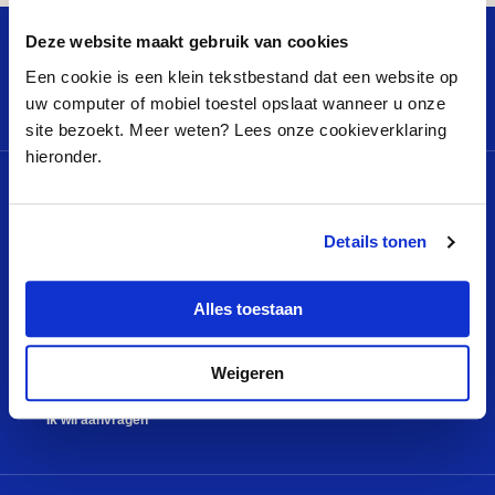
Theater
Mary Dresselhuys Prijs
Studiebeurzen
Badkuip
Breukel
Plein
Deze website maakt gebruik van cookies
Een cookie is een klein tekstbestand dat een website op
uw computer of mobiel toestel opslaat wanneer u onze
site bezoekt. Meer weten? Lees onze cookieverklaring
hieronder.
MENU
QUICK LINKS
Projecten
Klachtenreglement
Details tonen
Nieuws
Privacyverklaring
Alles toestaan
Video’s
Cookieverklaring
Wie zijn we
Logo VDEF
Weigeren
Contact
Colofon
Ik wil aanvragen