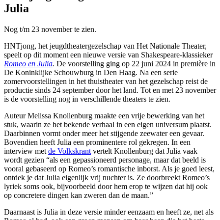
Julia
Nog t/m 23 november te zien.
HNTjong, het jeugdtheatergezelschap van Het Nationale Theater,
speelt op dit moment een nieuwe versie van Shakespeare-klassieker
Romeo en Julia
.
De voorstelling ging op 22 juni 2024 in première in
De Koninklijke Schouwburg in Den Haag. Na een serie
zomervoorstellingen in het thuistheater van het gezelschap reist de
productie sinds 24 september door het land. Tot en met 23 november
is de voorstelling nog in verschillende theaters te zien.
Auteur Melissa Knollenburg maakte een vrije bewerking van het
stuk, waarin ze het bekende verhaal in een eigen universum plaatst.
Daarbinnen vormt onder meer het stijgende zeewater een gevaar.
Bovendien heeft Julia een prominentere rol gekregen. In een
interview met
de Volkskrant
vertelt Knollenburg dat Julia vaak
wordt gezien “als een gepassioneerd personage, maar dat beeld is
vooral gebaseerd op Romeo’s romantische inborst. Als je goed leest,
ontdek je dat Julia eigenlijk vrij nuchter is. Ze doorbreekt Romeo’s
lyriek soms ook, bijvoorbeeld door hem erop te wijzen dat hij ook
op concretere dingen kan zweren dan de maan.”
Daarnaast is Julia in deze versie minder eenzaam en heeft ze, net als