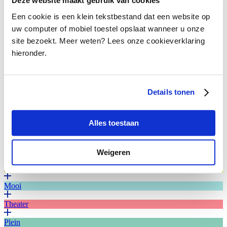
Deze website maakt gebruik van cookies
Een cookie is een klein tekstbestand dat een website op
uw computer of mobiel toestel opslaat wanneer u onze
site bezoekt. Meer weten? Lees onze cookieverklaring
Romeo & Julia (HNTjong, 2024). Foto: Bas de
hieronder.
Brouwer.
Romeo & Julia (HNTjong, 2024). Foto: Bas de
Details tonen
Brouwer.
Alles toestaan
Romeo & Julia (HNTjong, 2024). Foto: Bas de
Brouwer.
What’s next?
Weigeren
Badkuip
Mooi
Theater
Plein