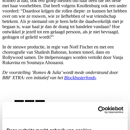
Romeo al had, ook een groep mensen om haar heen die het beste
met haar voorhebben. Dat heeft volgens Knollenburg ook een ander
voordeel: “Daardoor krijgen die rollen diepte: ze kunnen het hebben
over om wie ze rouwen, wie ze liefhebben of wat vriendschap
betekent. Als je niemand om je heen hebt die daadwerkelijk met je
begaan is, waar haal je dan de drang tot handelen vandaan? Hoe
ontwikkel je jezelf tot een gelaagd persoon, als je niet bevraagd,
gedragen of geliefd wordt?”
In de nieuwe productie, in regie van Noël Fischer en met een
choreografie van Shailesh Bahoran, komen toneel, dans en
Bollywood samen. De titelpersonages worden vertolkt door Vanja
Rukavina en Soumaya Ahouaoui.
De voorstelling ‘Romeo & Julia’ wordt mede ondersteund door
BBF XTRA: een initiatief van het
Blockbusterfonds
.
Delen
…