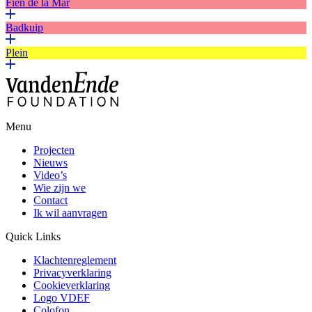
Fien de la Mar
Badkuip
Plein
Menu
Projecten
Nieuws
Video’s
Wie zijn we
Contact
Ik wil aanvragen
Quick Links
Klachtenreglement
Privacyverklaring
Cookieverklaring
Logo VDEF
Colofon