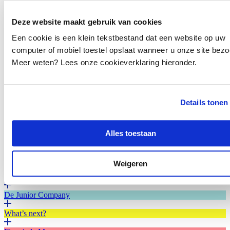
aan te brengen in zijn artistieke en pedagogische ontwikkeling,
zodat hij zijn kennis over de club- en straatcultuur kan verdiepen en
uiteindelijk als docent aan de slag kan bij Foundation.
Deze website maakt gebruik van cookies
Een cookie is een klein tekstbestand dat een website op uw
Delen
computer of mobiel toestel opslaat wanneer u onze site bezo
…
Meer weten? Lees onze cookieverklaring hieronder.
Details tonen
Alles toestaan
Eindpresentatie Scholars VDEF X Foundation 2024.
Catoo Lustig, Amisha Kumra, John Agesilas en Tim
Postuma.
Weigeren
Theater
De Junior Company
What’s next?