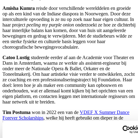
Amisha Kumra
reisde door verschillende werelddelen en groeide
op als een kind van de Indiase diaspora in Noorwegen. Door deze
interculturele opvoeding is ze nu op zoek naar haar eigen cultuur. In
haar project
peeling my purple onion
onderzoekt ze hoe ze dichterbij
haar innerlijke balans kan komen, door van huis uit aangeleerde
bewegingen en gedrag te verwijderen. Met de studiebeurs wilde ze
een sterke fysieke en culturele basis leggen voor haar
choreografische bewegingsvocabulaire.
Catoo Lustig
studeerde eerder af aan de Academie voor Theater en
Dans in Amsterdam, waarna ze werkte als assistent-regisseur bij
onder meer de Nationale Opera & Ballet, Orkater en de
Toneelmakerij. Om haar artistieke visie verder te ontwikkelen, zocht
ze coaching en een professionaliseringstraject bij Foundation. Haar
doel: leren hoe je als maker een community kan opbouwen en
onderhouden, wat er allemaal komt kijken bij het oprichten van een
eigen platform, en contacten leggen met internationale regisseurs om
haar netwerk uit te breiden.
Tim Postuma
won in 2022 een van de
VDEF X Summer Dance
Forever Scholarships
, welke hij heeft gebruikt om dieper in de
house- en hiphopcultuur te duiken. Naast danser studeerde hij ook
aan de Academie voor Theater en Dans voor dansdocent. De
studiebeurs van Foundation wilde hij gebruiken om meer diepgang