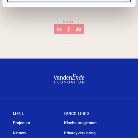
Delen
…
Breukel
Kwisje
Mary Dresselhuys Prijs
Badkuip
Theater
Fien de la Mar
MENU
QUICK LINKS
Projecten
Klachtenreglement
Nieuws
Privacyverklaring