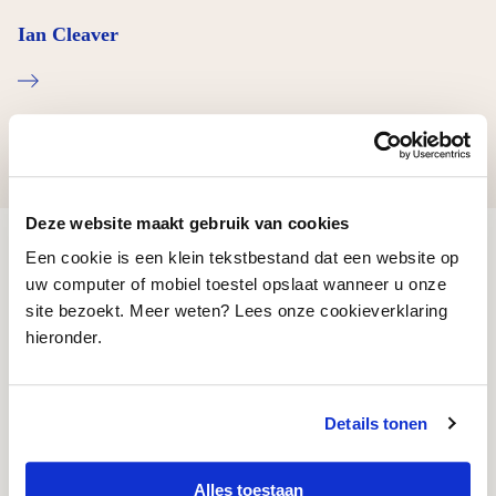
Ian Cleaver
Deze website maakt gebruik van cookies
Een cookie is een klein tekstbestand dat een website op
uw computer of mobiel toestel opslaat wanneer u onze
Nieuwsbrief
site bezoekt. Meer weten? Lees onze cookieverklaring
Blijf op de hoogte
hieronder.
Schrijf je in voor onze digitale nieuwsbrief en
Details tonen
ontvang maandelijks het laatste kunstnieuws,
culturele tips en beschouwingen over toneel, film,
Alles toestaan