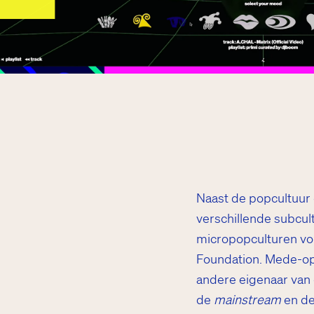
Naast de popcultuur 
verschillende subcul
micropopculturen v
Foundation. Mede-opri
andere eigenaar va
de
mainstream
en d