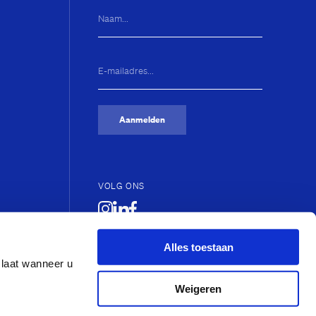
Naam...
E-
mailadres...
(Vereist)
Aanmelden
VOLG ONS
Alles toestaan
slaat wanneer u
Weigeren