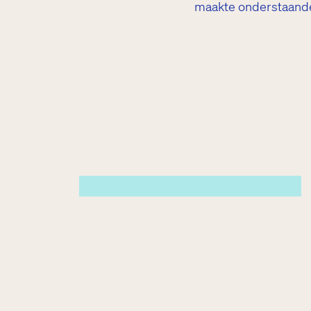
maakte onderstaande
Mary Dresselhuys Prijs