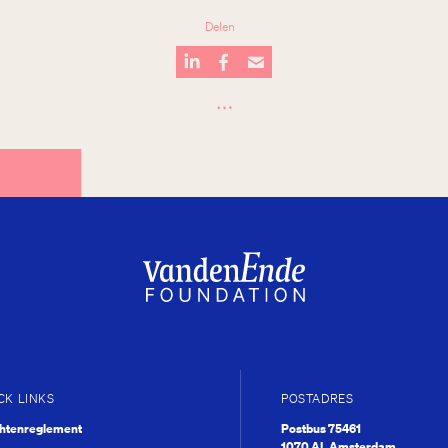
Delen
…
xt?
D
CK LINKS
POSTADRES
chtenreglement
Postbus 75461
1070 AL Amsterdam