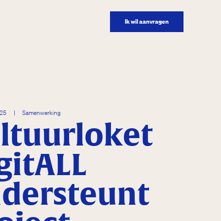
Ik wil aanvragen
025
|
Samenwerking
ltuurloket
gitALL
dersteunt