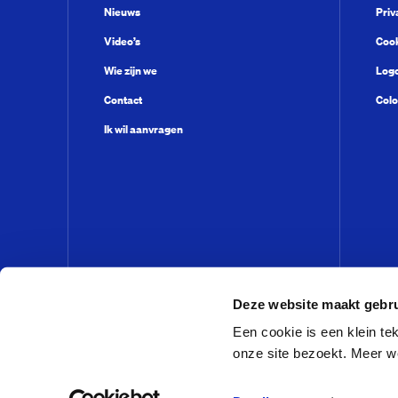
Nieuws
Priv
Video’s
Cook
Wie zijn we
Log
Contact
Colo
Ik wil aanvragen
Deze website maakt gebru
Een cookie is een klein t
onze site bezoekt. Meer w
© VandenEnde Foundation 2026