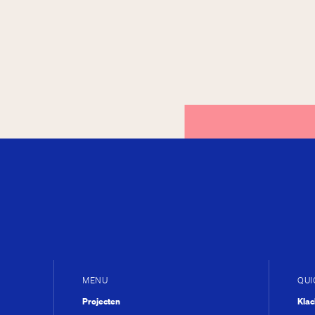
What’s ne
MENU
QUI
Projecten
Kla