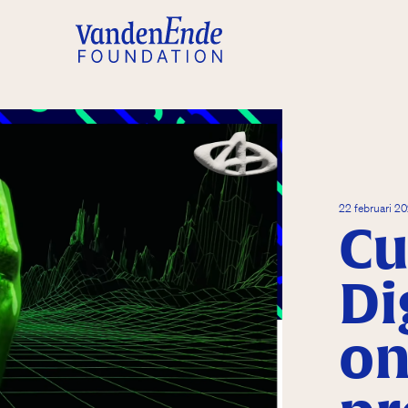
22 februari 2
Cu
Di
on