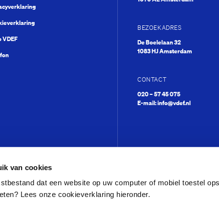
acyverklaring
ieverklaring
BEZOEKADRES
o VDEF
De Boelelaan 32
1083 HJ Amsterdam
fon
CONTACT
020 – 57 45 075
E-mail:
info@vdef.nl
ik van cookies
ekstbestand dat een website op uw computer of mobiel toestel op
eten? Lees onze cookieverklaring hieronder.
Kwisje