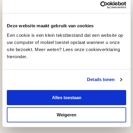
Het programma ontstaat via een
open call
en een
selectieprocedure, waardoor de breedheid van het
aanbod wordt gewaarborgd. De makers spelen hun
Deze website maakt gebruik van cookies
voorstelling vijf tot tien keer per stad, waardoor ze
Een cookie is een klein tekstbestand dat een website op
veel vlieguren kunnen maken. Bovendien krijgen ze
uw computer of mobiel toestel opslaat wanneer u onze
coaching op het gebied van marketing, financiering
site bezoekt. Meer weten? Lees onze cookieverklaring
en organisatie.
hieronder.
De VandenEnde Foundation ondersteunt het Café
Details tonen
Theater Festival in 2024 met een bedrag van €
5.000,-.
Alles toestaan
Delen
Weigeren
…