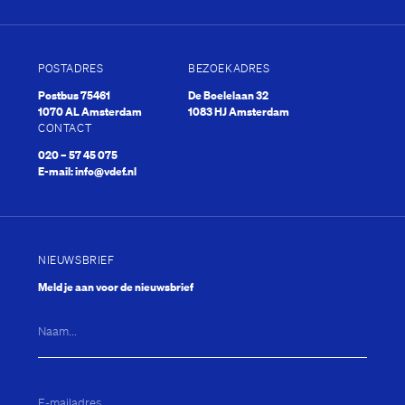
POSTADRES
BEZOEKADRES
Postbus 75461
De Boelelaan 32
1070 AL Amsterdam
1083 HJ Amsterdam
CONTACT
020 – 57 45 075
E-mail:
info@vdef.nl
NIEUWSBRIEF
Meld je aan voor de nieuwsbrief
Naam...
E-