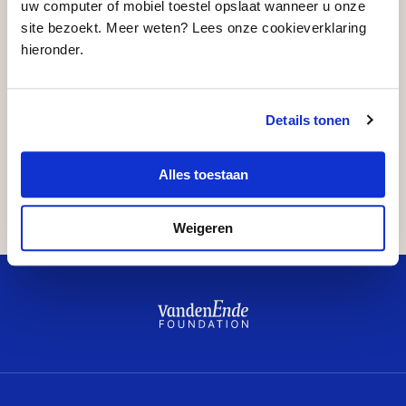
Arnhem en Rotterdam kunnen de jonge makers
uw computer of mobiel toestel opslaat wanneer u onze
bovendien op meer plekken spelen, zodoende meer
site bezoekt. Meer weten? Lees onze cookieverklaring
hieronder.
vlieguren maken en meer potentieel nieuw publiek
bereiken.
Details tonen
Delen
Alles toestaan
…
Weigeren
Kwisje
Breukel
Studiebeurzen
Fien de la Mar
Plein
What’s next?