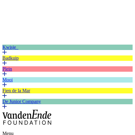
Kwisje
Badkuip
Plein
Mooi
Fien de la Mar
De Junior Company
Menu