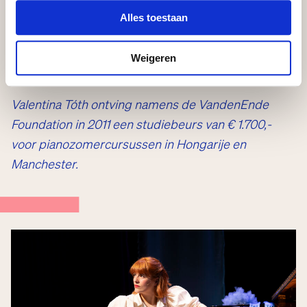
Alles toestaan
Koningin van de Nacht en een strenge Russische
pianolerares, die uiteindelijk allemaal te herleiden
zijn tot Valentina zelf.
Weigeren
Valentina Tóth ontving namens de VandenEnde
Foundation in 2011 een studiebeurs van € 1.700,-
voor pianozomercursussen in Hongarije en
Manchester.