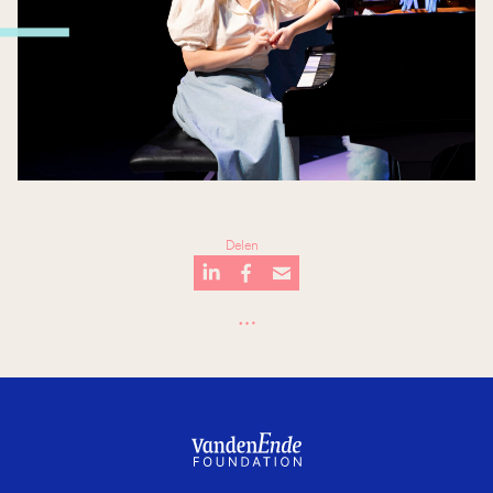
 next?
Delen
…