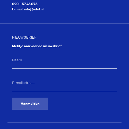
020 – 57 45 075
E-mail:
info@vdef.nl
NIEUWSBRIEF
Meld je aan voor de nieuwsbrief
Naam...
E-
mailadres...
(Vereist)
Aanmelden