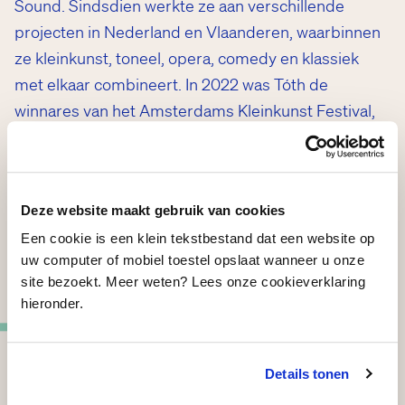
Sound. Sindsdien werkte ze aan verschillende
projecten in Nederland en Vlaanderen, waarbinnen
ze kleinkunst, toneel, opera, comedy en klassiek
met elkaar combineert. In 2022 was Tóth de
winnares van het Amsterdams Kleinkunst Festival,
waar ze zowel de juryprijs (AKF Wim
Sonneveldprijs) als de publieksprijs ontving.
Deze website maakt gebruik van cookies
Voor haar debuutprogramma
Wildbloei
kreeg ze in
Een cookie is een klein tekstbestand dat een website op
2024 de Neerlands Hoop voor veelbelovende
uw computer of mobiel toestel opslaat wanneer u onze
theatermaker met een groot toekomstperspectief.
site bezoekt. Meer weten? Lees onze cookieverklaring
De voorstelling omschrijft ze als ‘een ode aan de
hieronder.
hysterische vrouw’. In een mix van opera, theater,
rzen
cabaret en musical verkent ze de grenzen en
Details tonen
clichés van het vrouwbeeld in de maatschappij. Dit
doet ze aan de hand van diverse vrouwen, zoals de