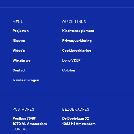
MENU
QUICK LINKS
Projecten
Klachtenreglement
Nieuws
Privacyverklaring
Kwisje
Video’s
Cookieverklaring
Wie zijn we
Logo VDEF
Contact
Colofon
Ik wil aanvragen
POSTADRES
BEZOEKADRES
Postbus 75461
De Boelelaan 32
1070 AL Amsterdam
1083 HJ Amsterdam
CONTACT