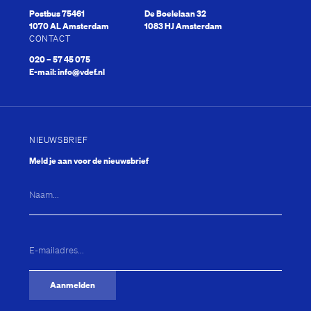
Postbus 75461
De Boelelaan 32
1070 AL Amsterdam
1083 HJ Amsterdam
CONTACT
020 – 57 45 075
E-mail:
info@vdef.nl
NIEUWSBRIEF
Meld je aan voor de nieuwsbrief
Naam...
E-
mailadres...
(Vereist)
Aanmelden