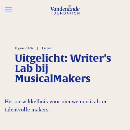
Overslaan en naar de inhoud gaan
11 juni 2024
|
Project
Uitgelicht: Writer’s
Lab bij
MusicalMakers
Het ontwikkelhuis voor nieuwe musicals en
talentvolle makers.