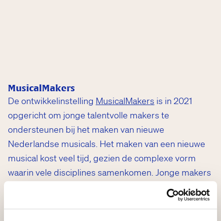
MusicalMakers
De ontwikkelinstelling
MusicalMakers
is in 2021
opgericht om jonge talentvolle makers te
ondersteunen bij het maken van nieuwe
Nederlandse musicals. Het maken van een nieuwe
musical kost veel tijd, gezien de complexe vorm
waarin vele disciplines samenkomen. Jonge makers
hebben daarentegen vaak weinig ruimte om die tijd
te nemen. MusicalMakers wil deze talenten een kans
geven om in alle rust en met een budget en