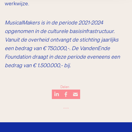
werkwijze.
MusicalMakers is in de periode 2021-2024
opgenomen in de culturele basisinfrastructuur.
Vanuit de overheid ontvangt de stichting jaarlijks
een bedrag van € 750.000,-. De VandenEnde
Foundation draagt in deze periode eveneens een
bedrag van € 1.500.000,- bij.
Delen
…
Studiebeurzen
Breukel
Mary Dresselhuys Prijs
Plein
What’s next?
De Junior Company