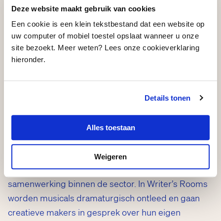
professionele begeleiding vernieuwende en
Deze website maakt gebruik van cookies
eigentijdse musicals te ontwikkelen. Het publiek
Een cookie is een klein tekstbestand dat een website op
wordt, bijvoorbeeld door het organiseren van
uw computer of mobiel toestel opslaat wanneer u onze
site bezoekt. Meer weten? Lees onze cookieverklaring
leesvoorstellingen, al vroeg betrokken bij het nieuw
hieronder.
te ontwikkelen repertoire.
Daarnaast zet MusicalMakers in op het inhoudelijke
Details tonen
gesprek over het vak. Door het organiseren van
evenementen als MusicalTalks (tijdens het
Alles toestaan
Nederlands Theater Festival) en het zijn van een
gesprekspartner voor makers, producenten en
Weigeren
theaters wil de stichting bijdragen aan meer
samenwerking binnen de sector. In Writer’s Rooms
worden musicals dramaturgisch ontleed en gaan
creatieve makers in gesprek over hun eigen