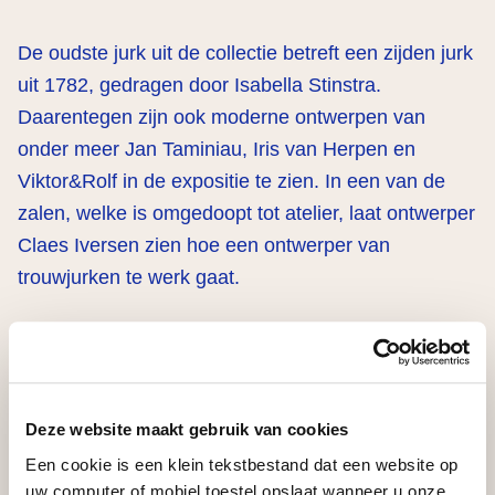
De oudste jurk uit de collectie betreft een zijden jurk
uit 1782, gedragen door Isabella Stinstra.
Daarentegen zijn ook moderne ontwerpen van
onder meer Jan Taminiau, Iris van Herpen en
Viktor&Rolf in de expositie te zien. In een van de
zalen, welke is omgedoopt tot atelier, laat ontwerper
Claes Iversen zien hoe een ontwerper van
trouwjurken te werk gaat.
De tentoonstelling ‘Ja, ik wil!’ wordt mede mogelijk
gemaakt door het Blockbusterfonds: een
samenwerkingsverband tussen de VandenEnde
Deze website maakt gebruik van cookies
Foundation, het
VSBfonds
, het
Cultuurfonds
en
Een cookie is een klein tekstbestand dat een website op
de
Vriendenloterij
.
uw computer of mobiel toestel opslaat wanneer u onze