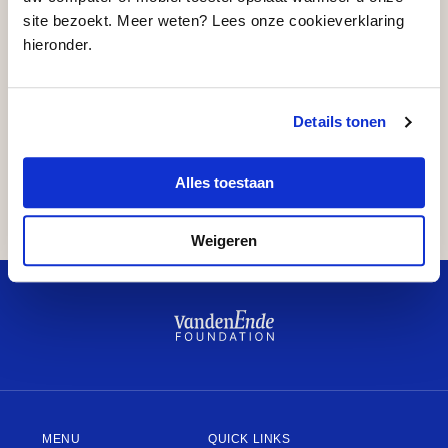
site bezoekt. Meer weten? Lees onze cookieverklaring
hieronder.
Details tonen
Delen
Alles toestaan
…
Weigeren
Mooi
Badkuip
What’s next?
De Junior Company
Plein
Kwisje
MENU
QUICK LINKS