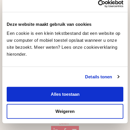
samenwerking tussen jonge talenten en ervaren
professionals. Het collectieve maakproces staat
experimenteren toe, zowel in de repetitieruimte als
Deze website maakt gebruik van cookies
voor publiek. Nieuwe voorstellingen worden – net
Een cookie is een klein tekstbestand dat een website op
uw computer of mobiel toestel opslaat wanneer u onze
zoals in het
off-Broadway
-circuit – tijdens het
site bezoekt. Meer weten? Lees onze cookieverklaring
ontwikkelingsproces al getest in lezing- of
hieronder.
workshopvorm, om vervolgens verder te worden
ontwikkeld.
Details tonen
De VandenEndeFoundation ondersteunt Stichting
Nanoek tijdens het maakproces van de voorstelling
Alles toestaan
MELK met een bedrag van € 20.000,-.
Weigeren
Delen