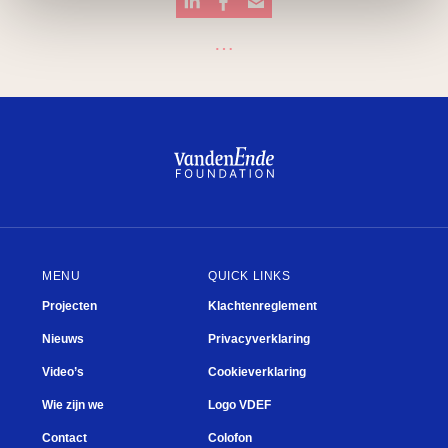
…
Plein
Kwisje
De Junior Company
What’s next?
Mary Dresselhuys Prijs
Theater
MENU
QUICK LINKS
Projecten
Klachtenreglement
Nieuws
Privacyverklaring
Video’s
Cookieverklaring
Wie zijn we
Logo VDEF
Contact
Colofon