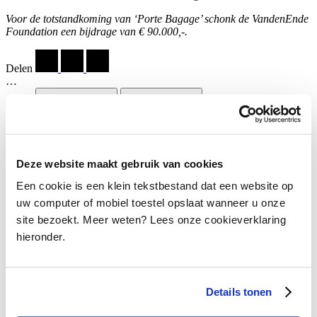
Voor de totstandkoming van ‘Porte Bagage’ schonk de VandenEnde
Foundation een bijdrage van € 90.000,-.
Delen
…
Deze website maakt gebruik van cookies
Een cookie is een klein tekstbestand dat een website op
'Porte Bagage', Zouka 2025.
uw computer of mobiel toestel opslaat wanneer u onze
Badkuip
site bezoekt. Meer weten? Lees onze cookieverklaring
hieronder.
Kwisje
Studiebeurzen
Details tonen
Mary Dresselhuys Prijs