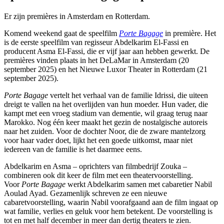
Er zijn premières in Amsterdam en Rotterdam.
Komend weekend gaat de speelfilm
Porte Bagage
in première. Het
is de eerste speelfilm van regisseur Abdelkarim El-Fassi en
producent Asma El-Fassi, die er vijf jaar aan hebben gewerkt. De
premières vinden plaats in het DeLaMar in Amsterdam (20
september 2025) en het Nieuwe Luxor Theater in Rotterdam (21
september 2025).
Porte Bagage
vertelt het verhaal van de familie Idrissi, die uiteen
dreigt te vallen na het overlijden van hun moeder. Hun vader, die
kampt met een vroeg stadium van dementie, wil graag terug naar
Marokko. Nog één keer maakt het gezin de nostalgische autoreis
naar het zuiden. Voor de dochter Noor, die de zware mantelzorg
voor haar vader doet, lijkt het een goede uitkomst, maar niet
iedereen van de familie is het daarmee eens.
Abdelkarim en Asma – oprichters van filmbedrijf Zouka –
combineren ook dit keer de film met een theatervoorstelling.
Voor
Porte Bagage
werkt Abdelkarim samen met cabaretier Nabil
Aoulad Ayad. Gezamenlijk schreven ze een nieuwe
cabaretvoorstelling, waarin Nabil voorafgaand aan de film ingaat op
wat familie, verlies en geluk voor hem betekent. De voorstelling is
tot en met half december in meer dan dertig theaters te zien.