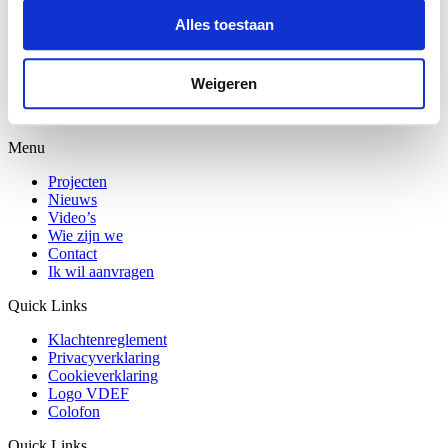
Plein
Alles toestaan
Fien de la Mar
Weigeren
Menu
Projecten
Nieuws
Video’s
Wie zijn we
Contact
Ik wil aanvragen
Quick Links
Klachtenreglement
Privacyverklaring
Cookieverklaring
Logo VDEF
Colofon
Quick Links