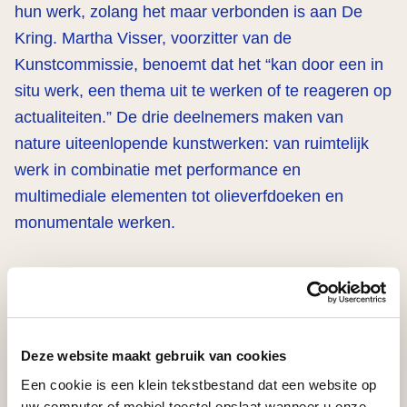
hun werk, zolang het maar verbonden is aan De
Kring. Martha Visser, voorzitter van de
Kunstcommissie, benoemt dat het “kan door een in
situ werk, een thema uit te werken of te reageren op
actualiteiten.” De drie deelnemers maken van
nature uiteenlopende kunstwerken: van ruimtelijk
werk in combinatie met performance en
multimediale elementen tot olieverfdoeken en
monumentale werken.
Het resultaat is van 4 april t/m 7 juni 2024 in de
sociëteitsruimte aan het Amsterdamse Leidseplein
te zien. Ook
voor niet-leden
is het mogelijk om de
Deze website maakt gebruik van cookies
tentoonstelling te bezoeken.
Een cookie is een klein tekstbestand dat een website op
uw computer of mobiel toestel opslaat wanneer u onze