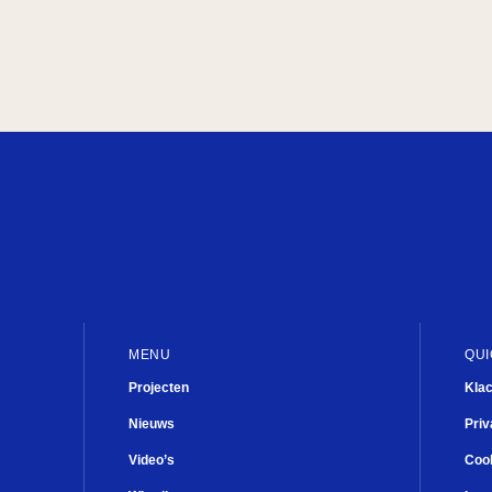
Fien de la Mar
Mary Dresselhuys Prijs
Plein
Mooi
Kwisje
De Junior Company
MENU
QUI
Projecten
Kla
Nieuws
Priv
Video’s
Cook