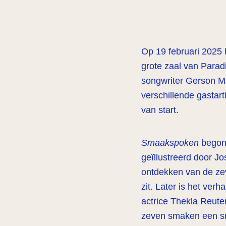
Op 19 februari 2025
grote zaal van Parad
songwriter Gerson M
verschillende gastar
van start.
Smaakspoken
begon 
geïllustreerd door J
ontdekken van de zev
zit. Later is het ver
actrice Thekla Reute
zeven smaken een 