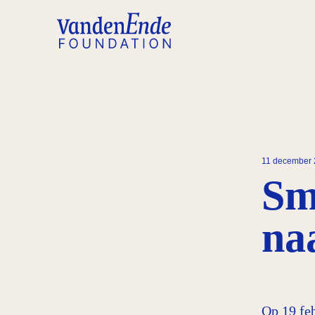
11 december
Sm
na
Op 19 fe