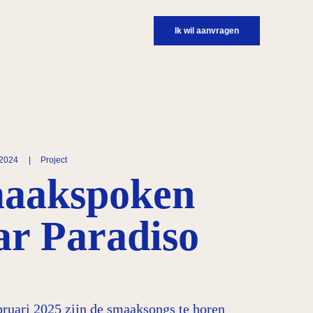
Ik wil aanvragen
 2024
|
Project
aakspoken
ar Paradiso
bruari 2025 zijn de smaaksongs te horen