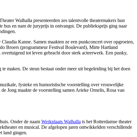
heater Walhalla presenteerden zes talentvolle theatermakers hun
de bus en nam de juryprijs in ontvangst. De publieksprijs ging naar
endingen.
 Claudia Kanne. Samen maakten ze een punkconcert over opgroeien,
ido Broers (programmeur Festival Boulevard), Mirte Hartland
 overtuigend tot leven gebracht door sterk acteerwerk. Een punky,
te maken. De steun bestaat onder meer uit begeleiding bij het doen
uzikale, fysieke en humoristische voorstelling over vrouwelijke
aris de Jong maakte de voorstelling samen Arieke Ornelis, Rosa van
iehuis. Onder de naam
Werkplaats Walhalla
is het Rotterdamse theater
ektheater en musical. De afgelopen jaren ontwikkelden verschillende
t land gingen.