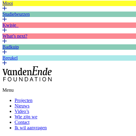
Mooi
Studiebeurzen
Kwisje
What’s next?
Badkuip
Breukel
Menu
Projecten
Nieuws
Video’s
Wie zijn we
Contact
Ik wil aanvragen