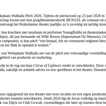
aats Walhalla Pitch 2026. Tijdens de pitchavond op 23 juni 2026 in T
zelschap kwam met hun jeugdtheaterproductie
BENGEL
als winnaar uit 
tvangt het Rotterdamse theater jaarlijks zo’n zeventig tot tachtig inz
L
hun krachten met muzikant en performer YoungRubbi en theatermaker
jury, dit jaar bestaande uit Wille Brusse (Impresariaat De Mannen), G
ponist), is hun pitch “een brutaal, fris en verrassend origineel idee,
 en toe flink in opstand te komen.”
 van Werkplaats Walhalla om van de pitch een volwaardige voorstelling 
 gebied van productie en marketing.
wtje in de rug om haar
Circus of Ugliness
verder te ontwikkelen. Deze m
alla, zakelijk en artistiek advies en een speelbeurt in het theater. Dam
ssen opgegroeid tot een theater met twee locaties en een eigen product
ucties kunnen ontwikkelen. Sinds 2024 ligt de focus volledig op muzi
n Dijck en Club Gewalt, voorstellingen die later op tournee door he