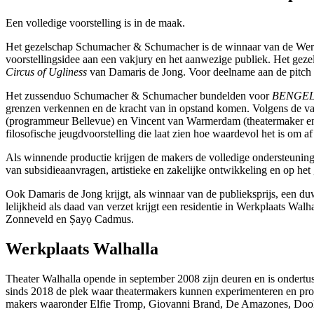
Een volledige voorstelling is in de maak.
Het gezelschap Schumacher & Schumacher is de winnaar van de Werkpl
voorstellingsidee aan een vakjury en het aanwezige publiek. Het ge
Circus of Ugliness
van Damaris de Jong. Voor deelname aan de pitch on
Het zussenduo Schumacher & Schumacher bundelden voor
BENGE
grenzen verkennen en de kracht van in opstand komen. Volgens de vak
(programmeur Bellevue) en Vincent van Warmerdam (theatermaker en com
filosofische jeugdvoorstelling die laat zien hoe waardevol het is om af
Als winnende productie krijgen de makers de volledige ondersteuning
van subsidieaanvragen, artistieke en zakelijke ontwikkeling en op het
Ook Damaris de Jong krijgt, als winnaar van de publieksprijs, een du
lelijkheid als daad van verzet krijgt een residentie in Werkplaats Walh
Zonneveld en Ṣayọ Cadmus.
Werkplaats Walhalla
Theater Walhalla opende in september 2008 zijn deuren en is ondertu
sinds 2018 de plek waar theatermakers kunnen experimenteren en prod
makers waaronder Elfie Tromp, Giovanni Brand, De Amazones, Dook va