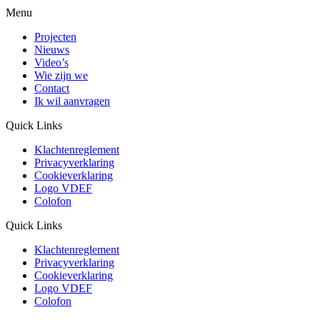
Menu
Projecten
Nieuws
Video’s
Wie zijn we
Contact
Ik wil aanvragen
Quick Links
Klachtenreglement
Privacyverklaring
Cookieverklaring
Logo VDEF
Colofon
Quick Links
Klachtenreglement
Privacyverklaring
Cookieverklaring
Logo VDEF
Colofon