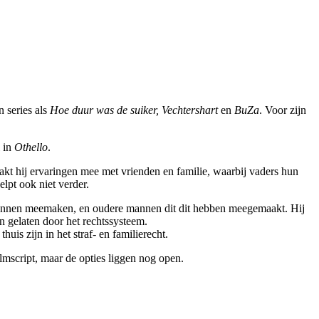
n series als
Hoe duur was de suiker, Vechtershart
en
BuZa
. Voor zijn
l in
Othello
.
kt hij ervaringen mee met vrienden en familie, waarbij vaders hun
lpt ook niet verder.
 kunnen meemaken, en oudere mannen dit dit hebben meegemaakt. Hij
en gelaten door het rechtssysteem.
uis zijn in het straf- en familierecht.
ilmscript, maar de opties liggen nog open.