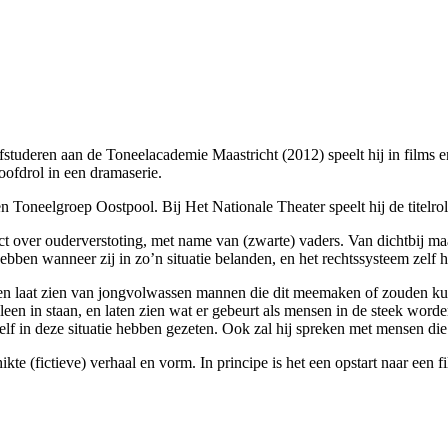
afstuderen aan de Toneelacademie Maastricht (2012) speelt hij in films e
ofdrol in een dramaserie.
n Toneelgroep Oostpool. Bij Het Nationale Theater speelt hij de titelro
over ouderverstoting, met name van (zwarte) vaders. Van dichtbij maa
bben wanneer zij in zo’n situatie belanden, en het rechtssysteem zelf he
 leven laat zien van jongvolwassen mannen die dit meemaken of zouden
leen in staan, en laten zien wat er gebeurt als mensen in de steek word
f in deze situatie hebben gezeten. Ook zal hij spreken met mensen die th
te (fictieve) verhaal en vorm. In principe is het een opstart naar een f