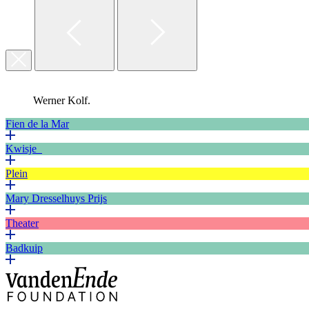
Werner Kolf.
Fien de la Mar
Kwisje
Plein
Mary Dresselhuys Prijs
Theater
Badkuip