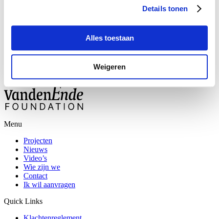
Mary Dresselhuys Prijs
Details tonen
Plein
Mooi
Alles toestaan
Studiebeurzen
Weigeren
What’s next?
Menu
Projecten
Nieuws
Video’s
Wie zijn we
Contact
Ik wil aanvragen
Quick Links
Klachtenreglement