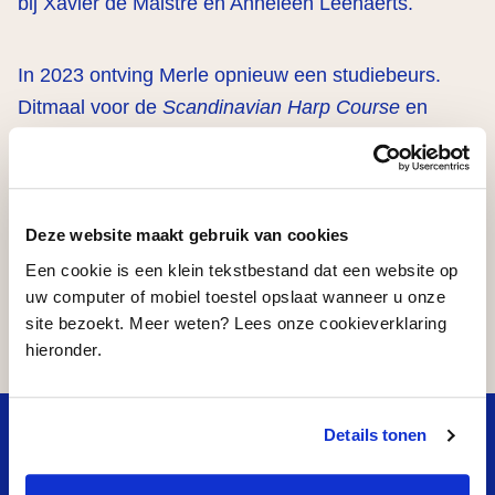
bij Xavier de Maistre en Anneleen Leenaerts.
In 2023 ontving Merle opnieuw een studiebeurs.
Ditmaal voor de
Scandinavian Harp Course
en
privélessen van Sivan Magen als Isabelle Perrin.
Deze website maakt gebruik van cookies
Delen
Een cookie is een klein tekstbestand dat een website op
uw computer of mobiel toestel opslaat wanneer u onze
site bezoekt. Meer weten? Lees onze cookieverklaring
…
hieronder.
Studiebeurzen
What’s next?
Badkuip
Theater
Fien de la Mar
Breukel
Details tonen