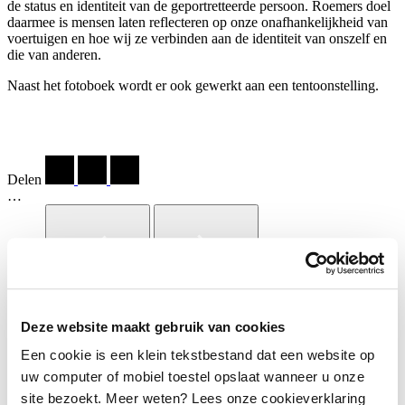
de status en identiteit van de geportretteerde persoon. Roemers doel
daarmee is mensen laten reflecteren op onze onafhankelijkheid van
voertuigen en hoe wij ze verbinden aan de identiteit van onszelf en
die van anderen.
Naast het fotoboek wordt er ook gewerkt aan een tentoonstelling.
Delen
…
Deze website maakt gebruik van cookies
Hariom en Vinoth, ijsverkopers, Tata. Bengaluru, India.
Een cookie is een klein tekstbestand dat een website op
'Homo Mobilis'. Martin Roemers.
uw computer of mobiel toestel opslaat wanneer u onze
site bezoekt. Meer weten? Lees onze cookieverklaring
Anonieme vrouw en kleinzoon, Xinfu. Shanghai,