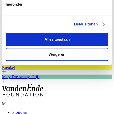
hieronder.
China. 'Homo Mobilis'. Martin Roemers.
Zora en Frauke, kok, Smart. Delft, Nederland. 'Homo
Mobilis'. Martin Roemers.
Details tonen
De Junior Company
Alles toestaan
Mooi
What’s next?
Weigeren
Kwisje
Breukel
Mary Dresselhuys Prijs
Menu
Projecten