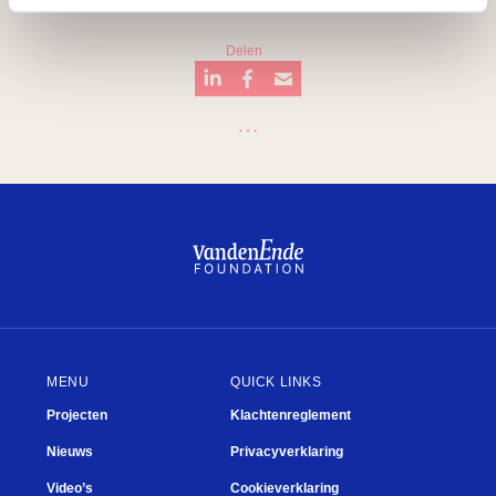
Delen
…
Breukel
Mooi
Fien de la Mar
Badkuip
Theater
Kwisje
MENU
QUICK LINKS
Projecten
Klachtenreglement
Nieuws
Privacyverklaring
Video’s
Cookieverklaring