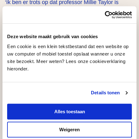
‘Ik ben er trots op dat professor Millie Taylor is
benoemd tot bijzonder hoogleraar Musical aan de
Universiteit van Amsterdam. Met haar brede,
internationale achtergrond kent ze zowel de theorie
Deze website maakt gebruik van cookies
als de praktijk van de wereld van de musical goed,
Een cookie is een klein tekstbestand dat een website op
een veelbelovende combinatie. Wij hopen dat zij
uw computer of mobiel toestel opslaat wanneer u onze
kan bijdragen aan het enthousiasmeren van een
site bezoekt. Meer weten? Lees onze cookieverklaring
nieuwe generatie studenten voor het musicalvak, en
hieronder.
aan het verbreden van het huidige aanbod met
nieuwe verhalen en vormen’, aldus Joop van den
Ende, voorzitter VandenEnde Foundation.
Details tonen
Alles toestaan
Lees
hier
meer over de Leerstoel.
Lees
hier
het interview met Millie Taylor in Het
Weigeren
Parool.