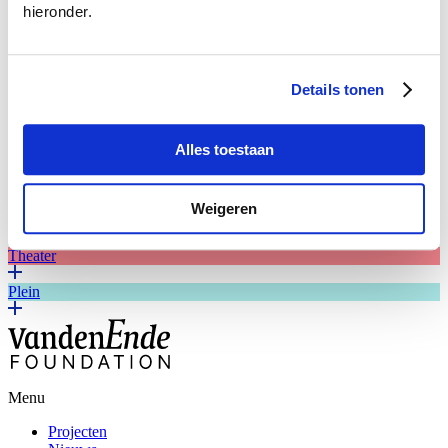
/ directed by Erik Vos / performers left to right Stefan
hieronder.
de Walle, Betty Schuurman, Hubert Fermin and Wim
Meuwissen / Den Haag, the Netherlands 2009 /
photographer Deen van Meer / from his book ‘We Are
Such Stuff'
Details tonen
What’s next?
Breukel
Alles toestaan
Mooi
Weigeren
Studiebeurzen
Theater
Plein
Menu
Projecten