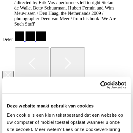
/ directed by Erik Vos / performers left to right Stefan
de Walle, Betty Schuurman, Hubert Fermin and Wim
Meuwissen / Den Haag, the Netherlands 2009 /
photographer Deen van Meer / from his book ‘We Are
Such Stuff'
Delen
…
Solitaire / Het Nationale Ballet / choreography
Annabelle Lopez / dancers Cédric Ygnace and Yumiko
Takeshima / Den Haag, the Netherlands 2003 /
Deze website maakt gebruik van cookies
photographer Deen van Meer / from his book ‘We Are
Such Stuff'
Een cookie is een klein tekstbestand dat een website op
uw computer of mobiel toestel opslaat wanneer u onze
De Kersentuin / Anton Tsjechov / Het Nationale Toneel
site bezoekt. Meer weten? Lees onze cookieverklaring