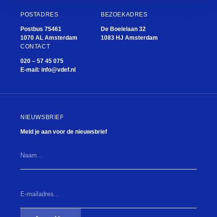
POSTADRES
BEZOEKADRES
M
Postbus 75461
De Boelelaan 32
1070 AL Amsterdam
1083 HJ Amsterdam
CONTACT
020 – 57 45 075
E-mail:
info@vdef.nl
diebeurzen
NIEUWSBRIEF
Meld je aan voor de nieuwsbrief
Fien de la Mar
Naam...
E-
mailadres...
(Vereist)