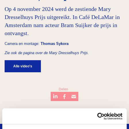
Op 4 november 2024 werd de zestiende Mary
Dresselhuys Prijs uitgereikt. In Café DeLaMar in
Amsterdam nam acteur Bram Suijker de prijs in
ontvangst.
Camera en montage:
Thomas Sykora
Zie ook de pagina over de
Mary Dresselhuys Prijs
.
Alle video's
Delen
…
Theater
What’s next?
Studiebeurzen
Mary Dresselhuys Prijs
Breukel
Badkuip