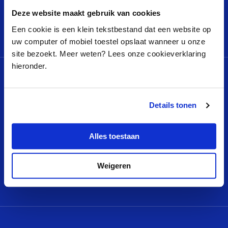
Deze website maakt gebruik van cookies
Een cookie is een klein tekstbestand dat een website op
uw computer of mobiel toestel opslaat wanneer u onze
site bezoekt. Meer weten? Lees onze cookieverklaring
hieronder.
MENU
QUICK LINKS
Projecten
Klachtenreglement
Details tonen
Nieuws
Privacyverklaring
Video’s
Cookieverklaring
Alles toestaan
Wie zijn we
Logo VDEF
Contact
Colofon
Weigeren
Ik wil aanvragen