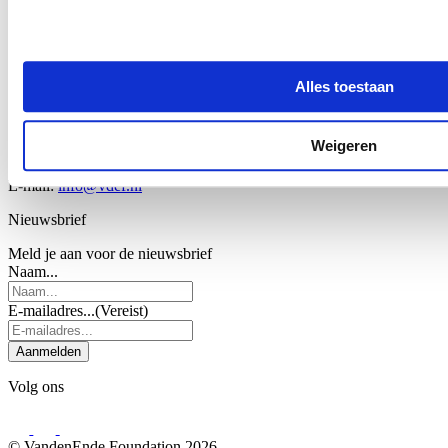
1070 AL Amsterdam
Bezoekadres
De Boelelaan 32
Alles toestaan
1083 HJ Amsterdam
Contact
Weigeren
020 – 57 45 075
E-mail:
info@vdef.nl
Nieuwsbrief
Meld je aan voor de nieuwsbrief
Naam...
E-mailadres...
(Vereist)
Aanmelden
Volg ons
© VandenEnde Foundation 2026