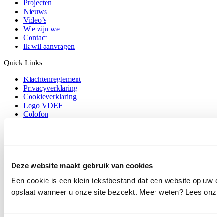
Projecten
Nieuws
Video’s
Wie zijn we
Contact
Ik wil aanvragen
Quick Links
Klachtenreglement
Privacyverklaring
Cookieverklaring
Logo VDEF
Colofon
Quick Links
Klachtenreglement
Privacyverklaring
Cookieverklaring
Deze website maakt gebruik van cookies
Logo VDEF
Een cookie is een klein tekstbestand dat een website op uw 
Colofon
opslaat wanneer u onze site bezoekt. Meer weten? Lees onze
Postadres
Postbus 75461