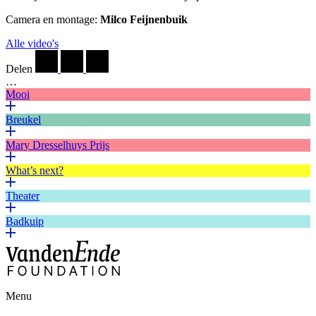
Camera en montage:
Milco Feijnenbuik
Alle video's
Delen
…
Mooi
Breukel
Mary Dresselhuys Prijs
What’s next?
Theater
Badkuip
Menu