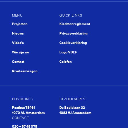
MENU
QUICK LINKS
Projecten
Klachtenreglement
Nieuws
Privacyverklaring
Video’s
Cookieverklaring
Wie zijn we
Logo VDEF
Contact
Colofon
Ik wil aanvragen
POSTADRES
BEZOEKADRES
Postbus 75461
De Boelelaan 32
1070 AL Amsterdam
1083 HJ Amsterdam
CONTACT
020 – 57 45 075