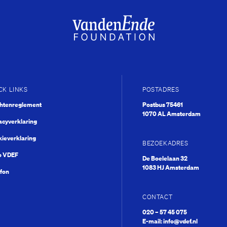
De J
CK LINKS
POSTADRES
What’s ne
chtenreglement
Postbus 75461
1070 AL Amsterdam
acyverklaring
ieverklaring
BEZOEKADRES
o VDEF
De Boelelaan 32
1083 HJ Amsterdam
fon
CONTACT
020 – 57 45 075
Fien de la Mar
E-mail:
info@vdef.nl