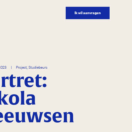
Ik wil aanvragen
2023
|
Project, Studiebeurs
rtret:
kola
eeuwsen