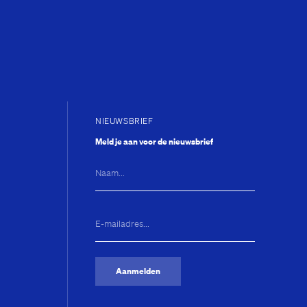
unior Company
NIEUWSBRIEF
xt?
Meld je aan voor de nieuwsbrief
Naam...
E-
mailadres...
(Vereist)
Aanmelden