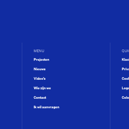
MENU
QUI
Projecten
Kla
Nieuws
Priv
Video’s
Cook
Wie zijn we
Log
Contact
Colo
Ik wil aanvragen