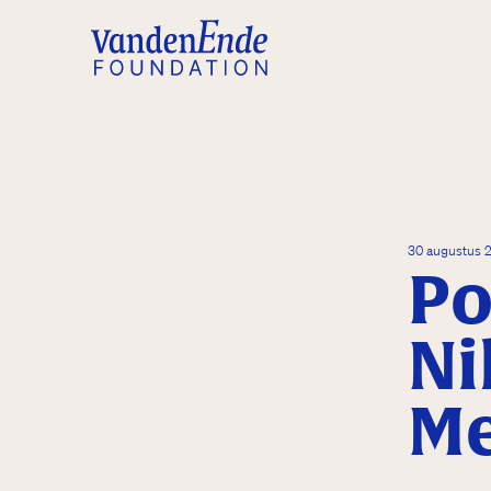
30 augustus 
Po
Ni
M