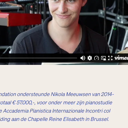
dation ondersteunde Nikola Meeuwsen van 2014-
taal € 57.000,-, voor onder meer zijn pianostudie
e Accademia Pianistica Internazionale Incontri col
iding aan de Chapelle Reine Elisabeth in Brussel.