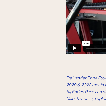
De VandenEnde Foun
2020 & 2022 met in to
bij Enrico Pace
aan d
Maestro, en zijn ople