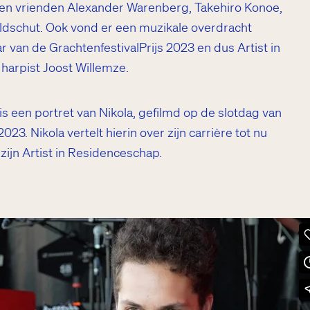
 en vrienden Alexander Warenberg, Takehiro Konoe,
ldschut. Ook vond er een muzikale overdracht
r van de GrachtenfestivalPrijs 2023 en dus Artist in
harpist Joost Willemze.
s een portret van Nikola, gefilmd op de slotdag van
023. Nikola vertelt hierin over zijn carrière tot nu
 zijn Artist in Residenceschap.